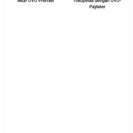
Akun OVO Premier
Tokopedia dengan OVO-
Paylater