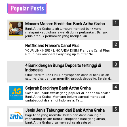
Popular Posts
Macam Macam Kredit dari Bank Artha Graha
Bank Artha Graha telah tumbuh menjadi bank yang
melayani kebutuhan rakyat di dunia perbankan. Banyak
jenis produk perbankan yang menjadi an...
Netflix and France's Canal Plus
YOUR LINK HERE / LINK ANDA DISINI France's Canal Plus
Group has wrapped everything up to offer Ne...
4 Bank dengan Bunga Deposito tertinggi di
Indonesia
Click Here to See Link Penyimpanan dana di bank salah
satunya bisa dengan memiliki produk deposito. Selain d...
Sejarah Berdirinya Bank Artha Graha
Salah satu bank swasta yang populer di Indonesia adalah
Bank Artha Graha. Memang belum sampai mencapai
sudut-sudut daerah di Indonesia. Tet...
Jenis Jenis Tabungan dari Bank Artha Graha
Bagi Anda yang memiliki kelebihan dana dan ingin
menabung dalam bentuk simpanan bank yang aman,
bank Artha Graha bisa menjadi salah satu pi...