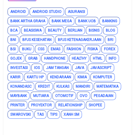
ANDROID
ANDROID STUDIO
ASURANSI
BANK ARTHA GRAHA
BANK MEGA
BANK UOB
BANKING
BCA
BEASISWA
BEAUTY
BERLIAN
BISNIS
BLOG
BNI
BPJS KESEHATAN
BPJS KETENAGAKERJAAN
BRI
BSI
BUKU
CSS
EMAS
FASHION
FISIKA
FOREX
GOJEK
GRAB
HANDPHONE
HEALTHY
HTML
INFO
INVESTASI
IOS
JAM TANGAN
JAVA
JAVASCRIPT
KARIR
KARTU HP
KENDARAAN
KIMIA
KOMPUTER
KONANDASC
KREDIT
KULKAS
MANDIRI
MATEMATIKA
MAYBANK
MUTIARA
OTOMOTIF
OVO
PEGADAIAN
PRINTER
PROYEKTOR
RELATIONSHIP
SHOPEE
SWAROVSKI
TAS
TIPS
XANH SM