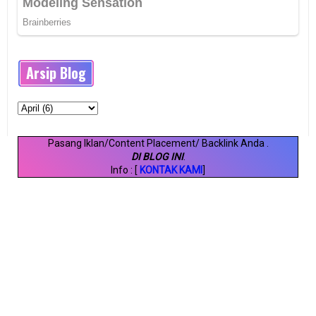
Arsip Blog
Pasang Iklan/Content Placement/ Backlink Anda
.
DI BLOG INI
.
Info : [
KONTAK KAMI
]