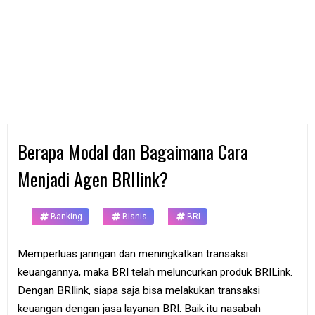
d
p
h
o
n
e
K
o
m
p
Berapa Modal dan Bagaimana Cara
u
t
e
Menjadi Agen BRIlink?
r
B
Banking
Bisnis
BRI
a
n
k
Memperluas jaringan dan meningkatkan transaksi
keuangannya, maka BRI telah meluncurkan produk BRILink.
F
r
Dengan BRIlink, siapa saja bisa melakukan transaksi
e
keuangan dengan jasa layanan BRI. Baik itu nasabah
e