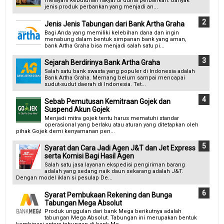
melayani kebutuhan rakyat di dunia perbankan. Banyak
jenis produk perbankan yang menjadi an...
Jenis Jenis Tabungan dari Bank Artha Graha
Bagi Anda yang memiliki kelebihan dana dan ingin
menabung dalam bentuk simpanan bank yang aman,
bank Artha Graha bisa menjadi salah satu pi...
Sejarah Berdirinya Bank Artha Graha
Salah satu bank swasta yang populer di Indonesia adalah
Bank Artha Graha. Memang belum sampai mencapai
sudut-sudut daerah di Indonesia. Tet...
Sebab Pemutusan Kemitraan Gojek dan
Suspend Akun Gojek
Menjadi mitra gojek tentu harus mematuhi standar
operasional yang berlaku atau aturan yang ditetapkan oleh
pihak Gojek demi kenyamanan pen...
Syarat dan Cara Jadi Agen J&T dan Jet Express
serta Komisi Bagi Hasil Agen
Salah satu jasa layanan ekspedisi pengiriman barang
adalah yang sedang naik daun sekarang adalah J&T.
Dengan model iklan si pesulap De...
Syarat Pembukaan Rekening dan Bunga
Tabungan Mega Absolut
Produk unggulan dari bank Mega berikutnya adalah
tabungan Mega Absolut. Tabungan ini merupakan bentuk