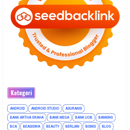
Kategori
ANDROID
ANDROID STUDIO
ASURANSI
BANK ARTHA GRAHA
BANK MEGA
BANK UOB
BANKING
BCA
BEASISWA
BEAUTY
BERLIAN
BISNIS
BLOG