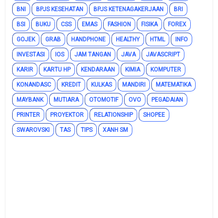
BNI
BPJS KESEHATAN
BPJS KETENAGAKERJAAN
BRI
BSI
BUKU
CSS
EMAS
FASHION
FISIKA
FOREX
GOJEK
GRAB
HANDPHONE
HEALTHY
HTML
INFO
INVESTASI
IOS
JAM TANGAN
JAVA
JAVASCRIPT
KARIR
KARTU HP
KENDARAAN
KIMIA
KOMPUTER
KONANDASC
KREDIT
KULKAS
MANDIRI
MATEMATIKA
MAYBANK
MUTIARA
OTOMOTIF
OVO
PEGADAIAN
PRINTER
PROYEKTOR
RELATIONSHIP
SHOPEE
SWAROVSKI
TAS
TIPS
XANH SM