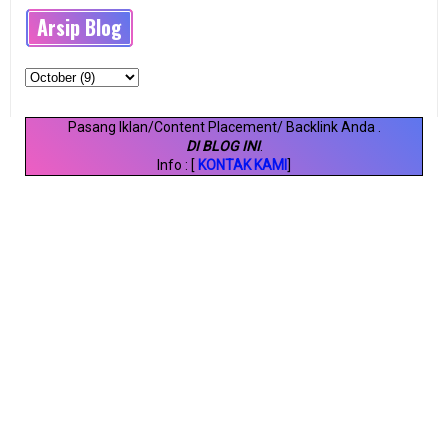
Arsip Blog
Pasang Iklan/Content Placement/ Backlink Anda
.
DI BLOG INI
.
Info : [
KONTAK KAMI
]