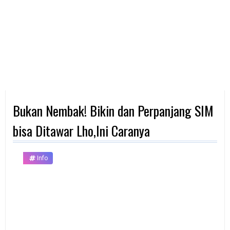
d
p
h
o
n
e
K
o
m
p
Bukan Nembak! Bikin dan Perpanjang SIM
u
t
e
bisa Ditawar Lho,Ini Caranya
r
B
Info
a
n
k
F
r
e
e