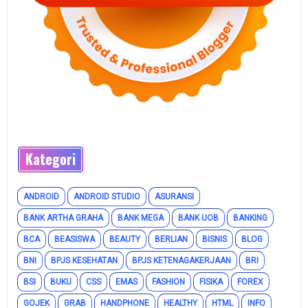
Kategori
ANDROID
ANDROID STUDIO
ASURANSI
BANK ARTHA GRAHA
BANK MEGA
BANK UOB
BANKING
BCA
BEASISWA
BEAUTY
BERLIAN
BISNIS
BLOG
BNI
BPJS KESEHATAN
BPJS KETENAGAKERJAAN
BRI
BSI
BUKU
CSS
EMAS
FASHION
FISIKA
FOREX
GOJEK
GRAB
HANDPHONE
HEALTHY
HTML
INFO