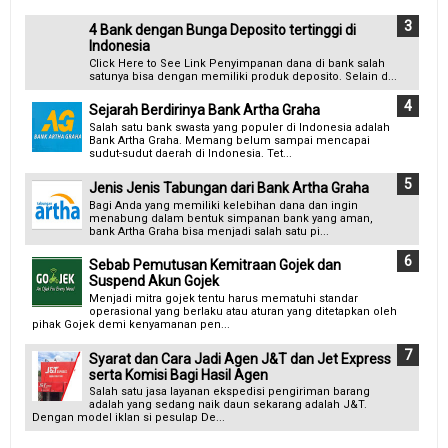
4 Bank dengan Bunga Deposito tertinggi di
Indonesia
Click Here to See Link Penyimpanan dana di bank salah
satunya bisa dengan memiliki produk deposito. Selain d...
Sejarah Berdirinya Bank Artha Graha
Salah satu bank swasta yang populer di Indonesia adalah
Bank Artha Graha. Memang belum sampai mencapai
sudut-sudut daerah di Indonesia. Tet...
Jenis Jenis Tabungan dari Bank Artha Graha
Bagi Anda yang memiliki kelebihan dana dan ingin
menabung dalam bentuk simpanan bank yang aman,
bank Artha Graha bisa menjadi salah satu pi...
Sebab Pemutusan Kemitraan Gojek dan
Suspend Akun Gojek
Menjadi mitra gojek tentu harus mematuhi standar
operasional yang berlaku atau aturan yang ditetapkan oleh
pihak Gojek demi kenyamanan pen...
Syarat dan Cara Jadi Agen J&T dan Jet Express
serta Komisi Bagi Hasil Agen
Salah satu jasa layanan ekspedisi pengiriman barang
adalah yang sedang naik daun sekarang adalah J&T.
Dengan model iklan si pesulap De...