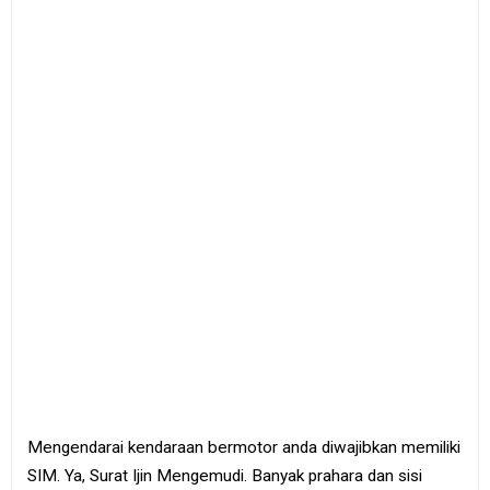
e
B
o
o
k
S
i
t
e
m
a
p
Mengendarai kendaraan bermotor anda diwajibkan memiliki
SIM. Ya, Surat Ijin Mengemudi. Banyak prahara dan sisi