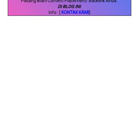
Pasang Iklan/Content Placement/ Backlink Anda
.
DI BLOG INI
.
Info : [
KONTAK KAMI
]