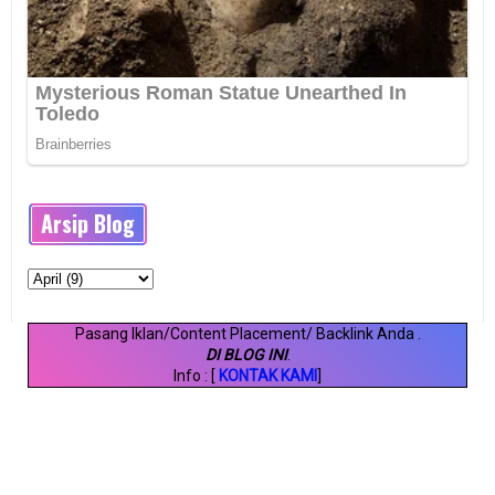
Arsip Blog
Pasang Iklan/Content Placement/ Backlink Anda
.
DI BLOG INI
.
Info : [
KONTAK KAMI
]