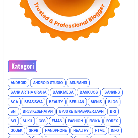
Kategori
ANDROID
ANDROID STUDIO
ASURANSI
BANK ARTHA GRAHA
BANK MEGA
BANK UOB
BANKING
BCA
BEASISWA
BEAUTY
BERLIAN
BISNIS
BLOG
BNI
BPJS KESEHATAN
BPJS KETENAGAKERJAAN
BRI
BSI
BUKU
CSS
EMAS
FASHION
FISIKA
FOREX
GOJEK
GRAB
HANDPHONE
HEALTHY
HTML
INFO