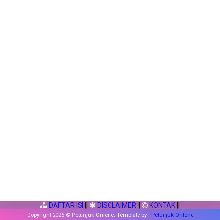
DAFTAR ISI
||
DISCLAIMER
||
KONTAK
||
Copyright
2026 © Petunjuk Onlene. Template by :
Petunjuk Onlene