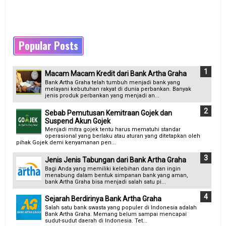
Popular Posts
Macam Macam Kredit dari Bank Artha Graha
Bank Artha Graha telah tumbuh menjadi bank yang
melayani kebutuhan rakyat di dunia perbankan. Banyak
jenis produk perbankan yang menjadi an...
Sebab Pemutusan Kemitraan Gojek dan
Suspend Akun Gojek
Menjadi mitra gojek tentu harus mematuhi standar
operasional yang berlaku atau aturan yang ditetapkan oleh
pihak Gojek demi kenyamanan pen...
Jenis Jenis Tabungan dari Bank Artha Graha
Bagi Anda yang memiliki kelebihan dana dan ingin
menabung dalam bentuk simpanan bank yang aman,
bank Artha Graha bisa menjadi salah satu pi...
Sejarah Berdirinya Bank Artha Graha
Salah satu bank swasta yang populer di Indonesia adalah
Bank Artha Graha. Memang belum sampai mencapai
sudut-sudut daerah di Indonesia. Tet...