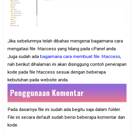
e
B
o
o
k
S
Jika sebelumnya telah dibahas mengenai bagaimana cara
i
t
mengatasi file .htaccess yang hilang pada cPanel anda.
e
Juga sudah ada
bagaimana cara membuat file .htaccess
,
m
a
nah berikut dihalaman ini akan disinggung contoh penerapan
p
kode pada file htaccess sesuai dengan beberapa
kebutuhan pada website anda.
Penggunaan Komentar
Pada dasarnya file ini sudah ada begitu saja dalam folder.
File ini secara default sudah berisi beberapa komentar dan
kode.