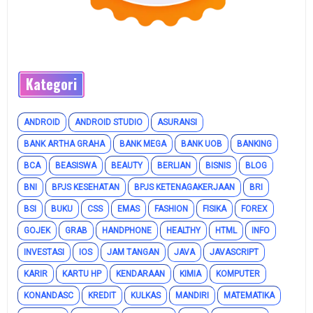
Kategori
ANDROID
ANDROID STUDIO
ASURANSI
BANK ARTHA GRAHA
BANK MEGA
BANK UOB
BANKING
BCA
BEASISWA
BEAUTY
BERLIAN
BISNIS
BLOG
BNI
BPJS KESEHATAN
BPJS KETENAGAKERJAAN
BRI
BSI
BUKU
CSS
EMAS
FASHION
FISIKA
FOREX
GOJEK
GRAB
HANDPHONE
HEALTHY
HTML
INFO
INVESTASI
IOS
JAM TANGAN
JAVA
JAVASCRIPT
KARIR
KARTU HP
KENDARAAN
KIMIA
KOMPUTER
KONANDASC
KREDIT
KULKAS
MANDIRI
MATEMATIKA