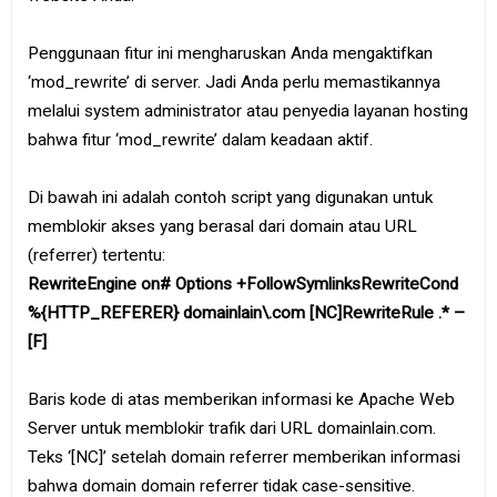
Penggunaan fitur ini mengharuskan Anda mengaktifkan
‘mod_rewrite’ di server. Jadi Anda perlu memastikannya
melalui system administrator atau penyedia layanan hosting
bahwa fitur ‘mod_rewrite’ dalam keadaan aktif.
Di bawah ini adalah contoh script yang digunakan untuk
memblokir akses yang berasal dari domain atau URL
(referrer) tertentu:
RewriteEngine on# Options +FollowSymlinksRewriteCond
%{HTTP_REFERER} domainlain\.com [NC]RewriteRule .* –
[F]
Baris kode di atas memberikan informasi ke Apache Web
Server untuk memblokir trafik dari URL domainlain.com.
Teks ‘[NC]’ setelah domain referrer memberikan informasi
bahwa domain domain referrer tidak case-sensitive.