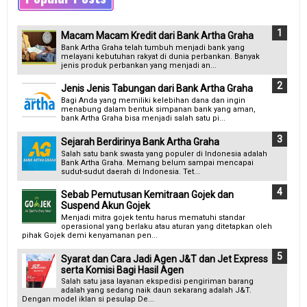
Macam Macam Kredit dari Bank Artha Graha
Bank Artha Graha telah tumbuh menjadi bank yang
melayani kebutuhan rakyat di dunia perbankan. Banyak
jenis produk perbankan yang menjadi an...
Jenis Jenis Tabungan dari Bank Artha Graha
Bagi Anda yang memiliki kelebihan dana dan ingin
menabung dalam bentuk simpanan bank yang aman,
bank Artha Graha bisa menjadi salah satu pi...
Sejarah Berdirinya Bank Artha Graha
Salah satu bank swasta yang populer di Indonesia adalah
Bank Artha Graha. Memang belum sampai mencapai
sudut-sudut daerah di Indonesia. Tet...
Sebab Pemutusan Kemitraan Gojek dan
Suspend Akun Gojek
Menjadi mitra gojek tentu harus mematuhi standar
operasional yang berlaku atau aturan yang ditetapkan oleh
pihak Gojek demi kenyamanan pen...
Syarat dan Cara Jadi Agen J&T dan Jet Express
serta Komisi Bagi Hasil Agen
Salah satu jasa layanan ekspedisi pengiriman barang
adalah yang sedang naik daun sekarang adalah J&T.
Dengan model iklan si pesulap De...