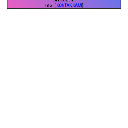
DI BLOG INI
.
Info : [
KONTAK KAMI
]