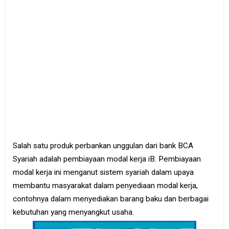
e
B
o
o
k
S
i
t
e
m
a
p
Salah satu produk perbankan unggulan dari bank BCA
Syariah adalah pembiayaan modal kerja iB. Pembiayaan
modal kerja ini menganut sistem syariah dalam upaya
membantu masyarakat dalam penyediaan modal kerja,
contohnya dalam menyediakan barang baku dan berbagai
kebutuhan yang menyangkut usaha.