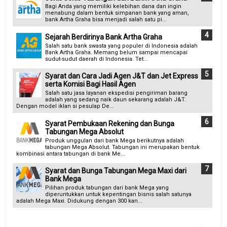
Bagi Anda yang memiliki kelebihan dana dan ingin
menabung dalam bentuk simpanan bank yang aman,
bank Artha Graha bisa menjadi salah satu pi...
Sejarah Berdirinya Bank Artha Graha
Salah satu bank swasta yang populer di Indonesia adalah
Bank Artha Graha. Memang belum sampai mencapai
sudut-sudut daerah di Indonesia. Tet...
Syarat dan Cara Jadi Agen J&T dan Jet Express
serta Komisi Bagi Hasil Agen
Salah satu jasa layanan ekspedisi pengiriman barang
adalah yang sedang naik daun sekarang adalah J&T.
Dengan model iklan si pesulap De...
Syarat Pembukaan Rekening dan Bunga
Tabungan Mega Absolut
Produk unggulan dari bank Mega berikutnya adalah
tabungan Mega Absolut. Tabungan ini merupakan bentuk
kombinasi antara tabungan di bank Me...
Syarat dan Bunga Tabungan Mega Maxi dari
Bank Mega
Pilihan produk tabungan dari bank Mega yang
diperuntukkan untuk kepentingan bisnis salah satunya
adalah Mega Maxi. Didukung dengan 300 kan...