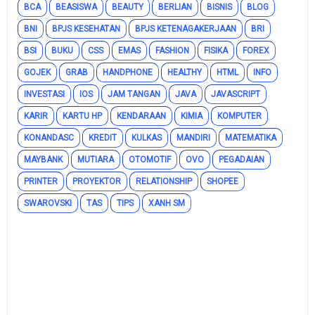
BCA
BEASISWA
BEAUTY
BERLIAN
BISNIS
BLOG
BNI
BPJS KESEHATAN
BPJS KETENAGAKERJAAN
BRI
BSI
BUKU
CSS
EMAS
FASHION
FISIKA
FOREX
GOJEK
GRAB
HANDPHONE
HEALTHY
HTML
INFO
INVESTASI
IOS
JAM TANGAN
JAVA
JAVASCRIPT
KARIR
KARTU HP
KENDARAAN
KIMIA
KOMPUTER
KONANDASC
KREDIT
KULKAS
MANDIRI
MATEMATIKA
MAYBANK
MUTIARA
OTOMOTIF
OVO
PEGADAIAN
PRINTER
PROYEKTOR
RELATIONSHIP
SHOPEE
SWAROVSKI
TAS
TIPS
XANH SM