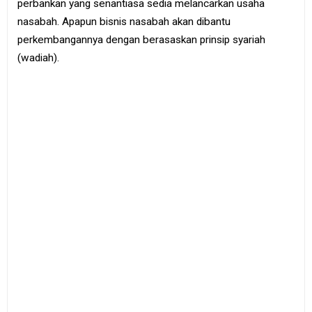
perbankan yang senantiasa sedia melancarkan usaha
e
B
nasabah. Apapun bisnis nasabah akan dibantu
o
perkembangannya dengan berasaskan prinsip syariah
o
k
(wadiah).
S
i
t
e
m
a
p