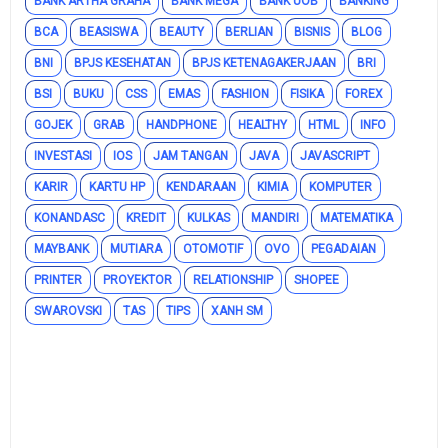
BANK ARTHA GRAHA
BANK MEGA
BANK UOB
BANKING
BCA
BEASISWA
BEAUTY
BERLIAN
BISNIS
BLOG
BNI
BPJS KESEHATAN
BPJS KETENAGAKERJAAN
BRI
BSI
BUKU
CSS
EMAS
FASHION
FISIKA
FOREX
GOJEK
GRAB
HANDPHONE
HEALTHY
HTML
INFO
INVESTASI
IOS
JAM TANGAN
JAVA
JAVASCRIPT
KARIR
KARTU HP
KENDARAAN
KIMIA
KOMPUTER
KONANDASC
KREDIT
KULKAS
MANDIRI
MATEMATIKA
MAYBANK
MUTIARA
OTOMOTIF
OVO
PEGADAIAN
PRINTER
PROYEKTOR
RELATIONSHIP
SHOPEE
SWAROVSKI
TAS
TIPS
XANH SM