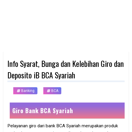
d
p
h
o
n
e
K
o
m
p
Info Syarat, Bunga dan Kelebihan Giro dan
u
t
e
Deposito iB BCA Syariah
r
B
Banking
BCA
a
n
k
Giro Bank BCA Syariah
F
r
Pelayanan giro dari bank BCA Syariah merupakan produk
e
e