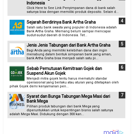
Indonesia
Click Here to See Link Penyimpanan dana di bank salah
satunya bisa dengan memiliki produk deposito. Selain d...
Sejarah Berdirinya Bank Artha Graha
Salah satu bank swasta yang populer di Indonesia adalah
Bank Artha Graha. Memang belum sampai mencapai
sudut-sudut daerah di Indonesia. Tet...
Jenis Jenis Tabungan dari Bank Artha Graha
Bagi Anda yang memiliki kelebihan dana dan ingin
menabung dalam bentuk simpanan bank yang aman,
bank Artha Graha bisa menjadi salah satu pi...
Sebab Pemutusan Kemitraan Gojek dan
Suspend Akun Gojek
Menjadi mitra gojek tentu harus mematuhi standar
operasional yang berlaku atau aturan yang ditetapkan oleh
pihak Gojek demi kenyamanan pen...
Syarat dan Bunga Tabungan Mega Maxi dari
Bank Mega
Pilihan produk tabungan dari bank Mega yang
diperuntukkan untuk kepentingan bisnis salah satunya
adalah Mega Maxi. Didukung dengan 300 kan...