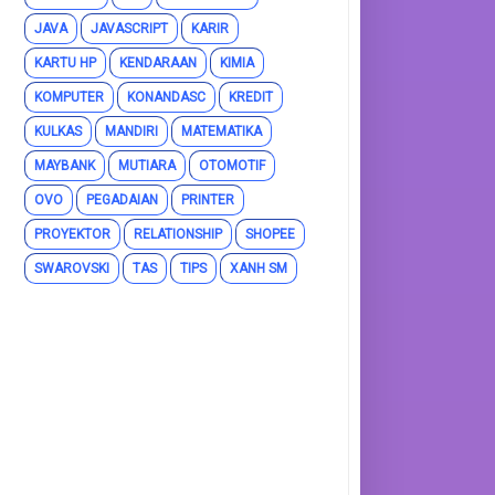
JAVA
JAVASCRIPT
KARIR
KARTU HP
KENDARAAN
KIMIA
KOMPUTER
KONANDASC
KREDIT
KULKAS
MANDIRI
MATEMATIKA
MAYBANK
MUTIARA
OTOMOTIF
OVO
PEGADAIAN
PRINTER
PROYEKTOR
RELATIONSHIP
SHOPEE
SWAROVSKI
TAS
TIPS
XANH SM