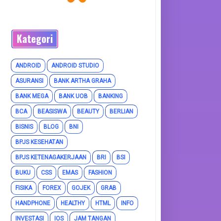
Kategori
ANDROID
ANDROID STUDIO
ASURANSI
BANK ARTHA GRAHA
BANK MEGA
BANK UOB
BANKING
BCA
BEASISWA
BEAUTY
BERLIAN
BISNIS
BLOG
BNI
BPJS KESEHATAN
BPJS KETENAGAKERJAAN
BRI
BSI
BUKU
CSS
EMAS
FASHION
FISIKA
FOREX
GOJEK
GRAB
HANDPHONE
HEALTHY
HTML
INFO
INVESTASI
IOS
JAM TANGAN