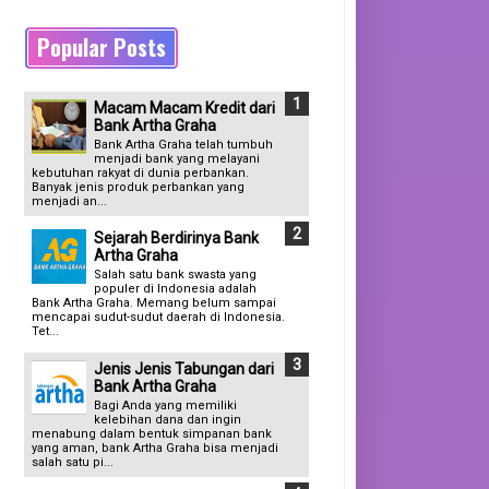
Popular Posts
Macam Macam Kredit dari
Bank Artha Graha
Bank Artha Graha telah tumbuh
menjadi bank yang melayani
kebutuhan rakyat di dunia perbankan.
Banyak jenis produk perbankan yang
menjadi an...
Sejarah Berdirinya Bank
Artha Graha
Salah satu bank swasta yang
populer di Indonesia adalah
Bank Artha Graha. Memang belum sampai
mencapai sudut-sudut daerah di Indonesia.
Tet...
Jenis Jenis Tabungan dari
Bank Artha Graha
Bagi Anda yang memiliki
kelebihan dana dan ingin
menabung dalam bentuk simpanan bank
yang aman, bank Artha Graha bisa menjadi
salah satu pi...