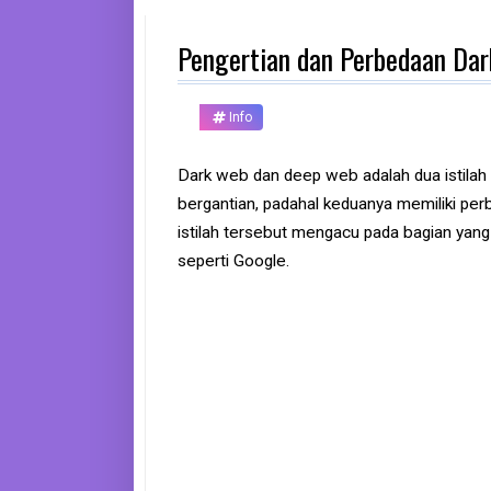
d
p
Pengertian dan Perbedaan Da
h
o
n
e
Info
K
o
Dark web dan deep web adalah dua istilah 
m
bergantian, padahal keduanya memiliki perb
p
u
istilah tersebut mengacu pada bagian yang t
t
e
seperti Google.
r
B
a
n
k
F
r
e
e