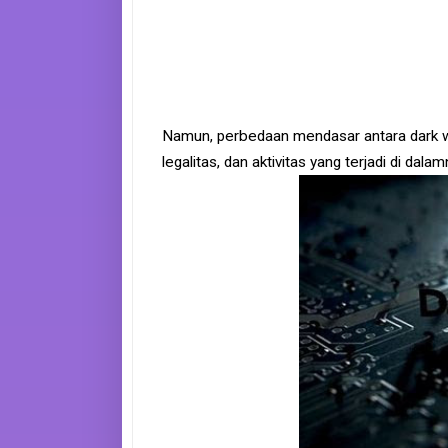
e
B
o
o
k
S
Namun, perbedaan mendasar antara dark we
i
t
legalitas, dan aktivitas yang terjadi di dal
e
m
a
p