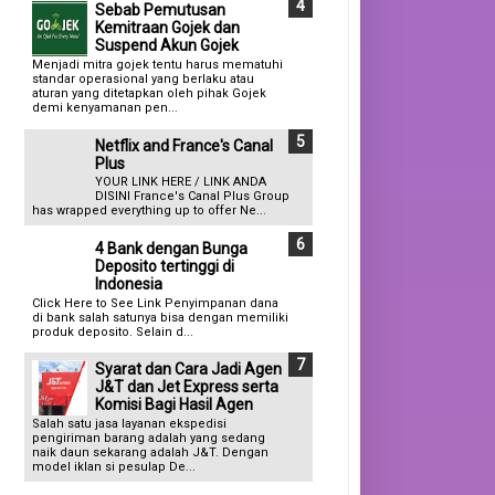
Sebab Pemutusan
Kemitraan Gojek dan
Suspend Akun Gojek
Menjadi mitra gojek tentu harus mematuhi
standar operasional yang berlaku atau
aturan yang ditetapkan oleh pihak Gojek
demi kenyamanan pen...
Netflix and France's Canal
Plus
YOUR LINK HERE / LINK ANDA
DISINI France's Canal Plus Group
has wrapped everything up to offer Ne...
4 Bank dengan Bunga
Deposito tertinggi di
Indonesia
Click Here to See Link Penyimpanan dana
di bank salah satunya bisa dengan memiliki
produk deposito. Selain d...
Syarat dan Cara Jadi Agen
J&T dan Jet Express serta
Komisi Bagi Hasil Agen
Salah satu jasa layanan ekspedisi
pengiriman barang adalah yang sedang
naik daun sekarang adalah J&T. Dengan
model iklan si pesulap De...