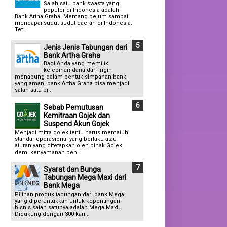
Salah satu bank swasta yang
populer di Indonesia adalah
Bank Artha Graha. Memang belum sampai
mencapai sudut-sudut daerah di Indonesia.
Tet...
Jenis Jenis Tabungan dari
Bank Artha Graha
Bagi Anda yang memiliki
kelebihan dana dan ingin
menabung dalam bentuk simpanan bank
yang aman, bank Artha Graha bisa menjadi
salah satu pi...
Sebab Pemutusan
Kemitraan Gojek dan
Suspend Akun Gojek
Menjadi mitra gojek tentu harus mematuhi
standar operasional yang berlaku atau
aturan yang ditetapkan oleh pihak Gojek
demi kenyamanan pen...
Syarat dan Bunga
Tabungan Mega Maxi dari
Bank Mega
Pilihan produk tabungan dari bank Mega
yang diperuntukkan untuk kepentingan
bisnis salah satunya adalah Mega Maxi.
Didukung dengan 300 kan...