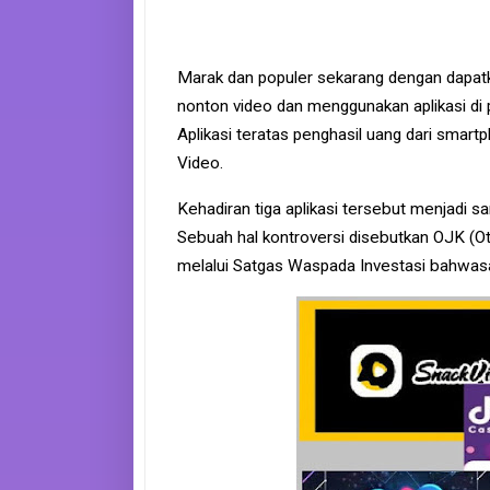
e
B
o
o
Marak dan populer sekarang dengan dapat
k
nonton video dan menggunakan aplikasi di
Aplikasi teratas penghasil uang dari smartp
S
i
Video.
t
e
m
Kehadiran tiga aplikasi tersebut menjadi sa
a
Sebuah hal kontroversi disebutkan OJK (
p
melalui Satgas Waspada Investasi bahwasany