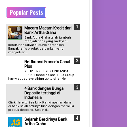
Popular Posts
Macam Macam Kredit dari
Bank Artha Graha
Bank Artha Graha telah tumbuh
menjadi bank yang melayani
kebutuhan rakyat di dunia perbankan.
Banyak jenis produk perbankan yang
menjadi an...
Netflix and France's Canal
Plus
YOUR LINK HERE / LINK ANDA
DISINI France's Canal Plus Group
has wrapped everything up to offer Ne...
4 Bank dengan Bunga
Deposito tertinggi di
Indonesia
Click Here to See Link Penyimpanan dana
di bank salah satunya bisa dengan memiliki
produk deposito. Selain d...
Sejarah Berdirinya Bank
Artha Graha