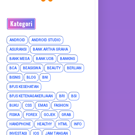
Kategori
ANDROID
ANDROID STUDIO
ASURANSI
BANK ARTHA GRAHA
BANK MEGA
BANK UOB
BANKING
BCA
BEASISWA
BEAUTY
BERLIAN
BISNIS
BLOG
BNI
BPJS KESEHATAN
BPJS KETENAGAKERJAAN
BRI
BSI
BUKU
CSS
EMAS
FASHION
FISIKA
FOREX
GOJEK
GRAB
HANDPHONE
HEALTHY
HTML
INFO
INVESTASI
IOS
JAM TANGAN