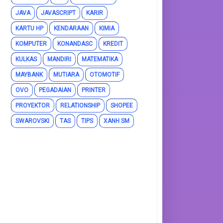
JAVA
JAVASCRIPT
KARIR
KARTU HP
KENDARAAN
KIMIA
KOMPUTER
KONANDASC
KREDIT
KULKAS
MANDIRI
MATEMATIKA
MAYBANK
MUTIARA
OTOMOTIF
OVO
PEGADAIAN
PRINTER
PROYEKTOR
RELATIONSHIP
SHOPEE
SWAROVSKI
TAS
TIPS
XANH SM