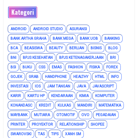
Kategori
ANDROID
ANDROID STUDIO
ASURANSI
BANK ARTHA GRAHA
BANK MEGA
BANK UOB
BANKING
BCA
BEASISWA
BEAUTY
BERLIAN
BISNIS
BLOG
BNI
BPJS KESEHATAN
BPJS KETENAGAKERJAAN
BRI
BSI
BUKU
CSS
EMAS
FASHION
FISIKA
FOREX
GOJEK
GRAB
HANDPHONE
HEALTHY
HTML
INFO
INVESTASI
IOS
JAM TANGAN
JAVA
JAVASCRIPT
KARIR
KARTU HP
KENDARAAN
KIMIA
KOMPUTER
KONANDASC
KREDIT
KULKAS
MANDIRI
MATEMATIKA
MAYBANK
MUTIARA
OTOMOTIF
OVO
PEGADAIAN
PRINTER
PROYEKTOR
RELATIONSHIP
SHOPEE
SWAROVSKI
TAS
TIPS
XANH SM