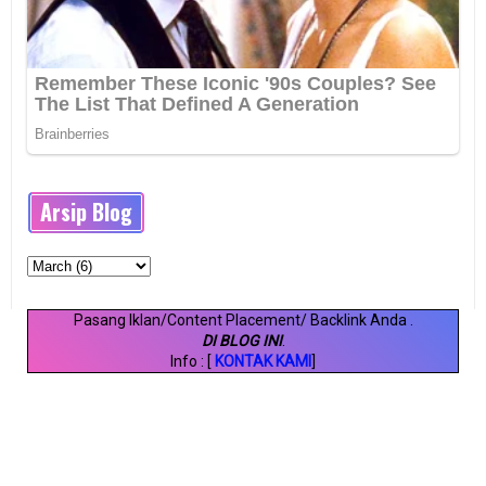
Arsip Blog
Pasang Iklan/Content Placement/ Backlink Anda
.
DI BLOG INI
.
Info : [
KONTAK KAMI
]