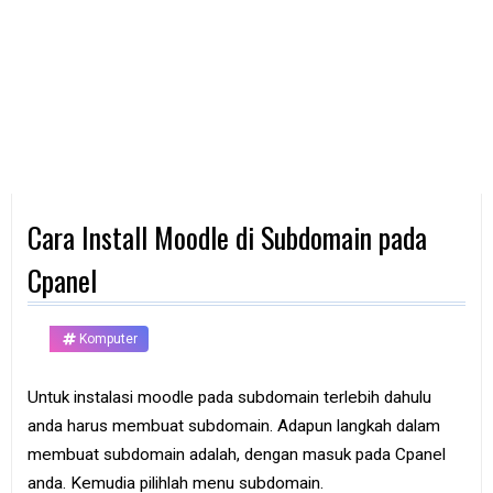
d
p
h
o
n
e
K
o
m
p
Cara Install Moodle di Subdomain pada
u
t
e
Cpanel
r
B
Komputer
a
n
k
Untuk instalasi moodle pada subdomain terlebih dahulu
anda harus membuat subdomain. Adapun langkah dalam
F
r
membuat subdomain adalah, dengan masuk pada Cpanel
e
anda. Kemudia pilihlah menu subdomain.
e