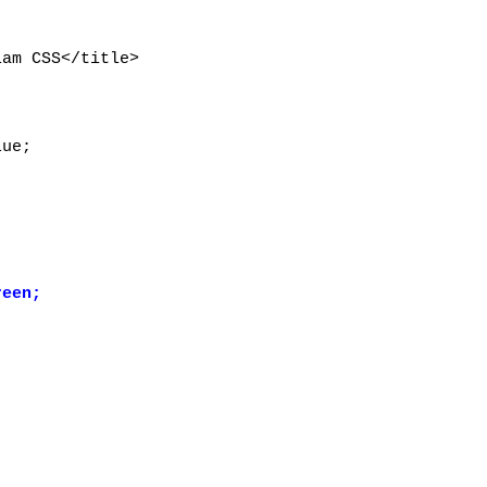
am CSS</title>
ue;
en;