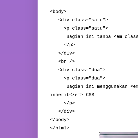
<body>
<div class="satu">
<p class="satu">
Bagian ini tanpa <em class="s
</p>
</div>
<br />
<div class="dua">
<p class="dua">
Bagian ini menggunakan <em c
inherit</em> CSS
</p>
</div>
</body>
</html>