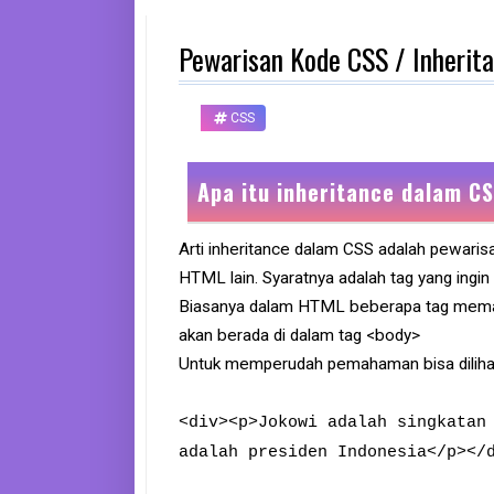
d
p
Pewarisan Kode CSS / Inherit
h
o
n
e
CSS
K
o
Apa itu inheritance dalam CS
m
p
u
t
Arti inheritance dalam CSS adalah pewari
e
HTML lain. Syaratnya adalah tag yang ingi
r
Biasanya dalam HTML beberapa tag memang
B
akan berada di dalam tag <body>
a
Untuk memperudah pemahaman bisa dilihat 
n
k
<div><p>Jokowi adalah singkatan
F
adalah presiden Indonesia</p></
r
e
e