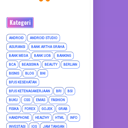
Kategori
ANDROID
ANDROID STUDIO
ASURANSI
BANK ARTHA GRAHA
BANK MEGA
BANK UOB
BANKING
BCA
BEASISWA
BEAUTY
BERLIAN
BISNIS
BLOG
BNI
BPJS KESEHATAN
BPJS KETENAGAKERJAAN
BRI
BSI
BUKU
CSS
EMAS
FASHION
FISIKA
FOREX
GOJEK
GRAB
HANDPHONE
HEALTHY
HTML
INFO
INVESTASI
IOS
JAM TANGAN