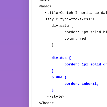
<html>
<head>
<title>Contoh Inheritance dal
<style type="text/css">
div.satu {
border: 1px solid bl
color: red;
}
div.dua {
border: 1px solid gre
}
p.dua {
border: inherit;
}
</style>
</head>