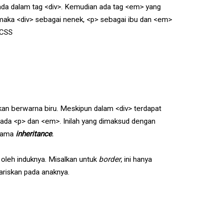
erada dalam tag <div>. Kemudian ada tag <em> yang
, maka <div> sebagai nenek, <p> sebagai ibu dan <em>
 CSS
an berwarna biru. Meskipun dalam <div> terdapat
 pada <p> dan <em>. Inilah yang dimaksud dengan
 nama
inheritance
.
 oleh induknya. Misalkan untuk
border
, ini hanya
wariskan pada anaknya.