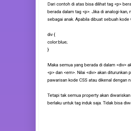
e
Dari contoh di atas bisa dilihat tag <p> b
B
berada dalam tag <p>. Jika di analogi-kan
o
o
sebagai anak. Apabila dibuat sebuah kode
k
div {
S
i
color:blue;
t
}
e
m
a
p
Maka semua yang berada di dalam <div> ak
<p> dan <em>. Nilai <div> akan diturunkan
pawarisan kode CSS atau dikenal dengan
Tetapi tak semua property akan diwariskan
berlaku untuk tag induk saja. Tidak bisa di