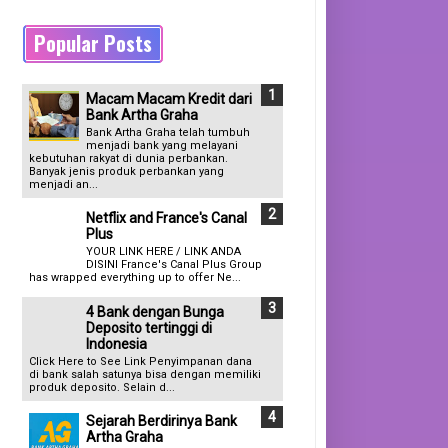
Popular Posts
Macam Macam Kredit dari
Bank Artha Graha
Bank Artha Graha telah tumbuh
menjadi bank yang melayani
kebutuhan rakyat di dunia perbankan.
Banyak jenis produk perbankan yang
menjadi an...
Netflix and France's Canal
Plus
YOUR LINK HERE / LINK ANDA
DISINI France's Canal Plus Group
has wrapped everything up to offer Ne...
4 Bank dengan Bunga
Deposito tertinggi di
Indonesia
Click Here to See Link Penyimpanan dana
di bank salah satunya bisa dengan memiliki
produk deposito. Selain d...
Sejarah Berdirinya Bank
Artha Graha