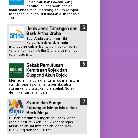
Salah satu bank swasta yang
populer di Indonesia adalah
Bank Artha Graha. Memang belum sampai
mencapai sudut-sudut daerah di Indonesia.
Tet...
Jenis Jenis Tabungan dari
Bank Artha Graha
Bagi Anda yang memiliki
kelebihan dana dan ingin
menabung dalam bentuk simpanan bank
yang aman, bank Artha Graha bisa menjadi
salah satu pi...
Sebab Pemutusan
Kemitraan Gojek dan
Suspend Akun Gojek
Menjadi mitra gojek tentu harus mematuhi
standar operasional yang berlaku atau
aturan yang ditetapkan oleh pihak Gojek
demi kenyamanan pen...
Syarat dan Bunga
Tabungan Mega Maxi dari
Bank Mega
Pilihan produk tabungan dari bank Mega
yang diperuntukkan untuk kepentingan
bisnis salah satunya adalah Mega Maxi.
Didukung dengan 300 kan...