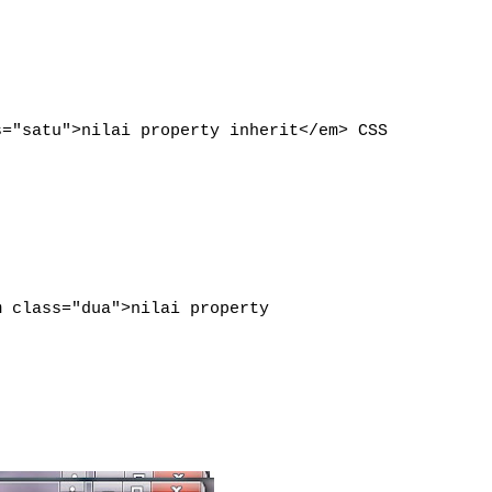
atu">nilai property inherit</em> CSS
lass="dua">nilai property