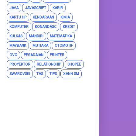
JAVA
JAVASCRIPT
KARIR
KARTU HP
KENDARAAN
KIMIA
KOMPUTER
KONANDASC
KREDIT
KULKAS
MANDIRI
MATEMATIKA
MAYBANK
MUTIARA
OTOMOTIF
OVO
PEGADAIAN
PRINTER
PROYEKTOR
RELATIONSHIP
SHOPEE
SWAROVSKI
TAS
TIPS
XANH SM