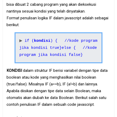
e
bisa dibuat 2 cabang program yang akan dieksekusi
B
nantinya sesuai kondisi yang telah dinyatakan.
o
o
Format penulisan logika IF dalam javascript adalah sebagai
k
berikut:
S
i
if (
kondisi
) {
//kode program
t
e
jika kondisi true
}
else {
//kode
m
a
program jika kondisi false
}
p
KONDISI
dalam struktur IF berisi variabel dengan tipe data
boolean atau kode yang menghasilkan nilai boolean
(true/false). Misalnya IF (a==b), IF (a!=b) dan lainnya.
Apabila diisikan dengan tipe data selain Boolean, maka
otomatis akan diubah ke data Boolean. Berikut salah satu
contoh penulisan IF dalam sebuah code javascript.