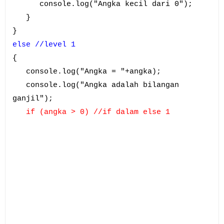
console.log("Angka kecil dari 0");
}
}
else //level 1
{
console.log("Angka = "+angka);
console.log("Angka adalah bilangan
ganjil");
if (angka > 0) //if dalam else 1