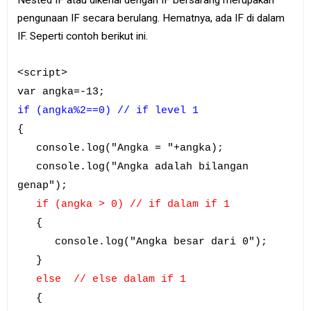
pengunaan IF secara berulang. Hematnya, ada IF di dalam
IF. Seperti contoh berikut ini.
<script>
var angka=-13;
if (angka%2==0) // if level 1
{
console.log("Angka = "+angka);
console.log("Angka adalah bilangan
genap");
if (angka > 0) // if dalam if 1
{
console.log("Angka besar dari 0");
}
else // else dalam if 1
{