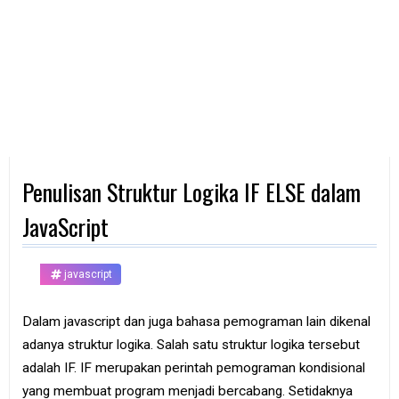
d
p
h
o
n
e
K
o
m
p
Penulisan Struktur Logika IF ELSE dalam
u
t
e
JavaScript
r
B
javascript
a
n
k
Dalam javascript dan juga bahasa pemograman lain dikenal
adanya struktur logika. Salah satu struktur logika tersebut
F
r
adalah IF. IF merupakan perintah pemograman kondisional
e
yang membuat program menjadi bercabang. Setidaknya
e