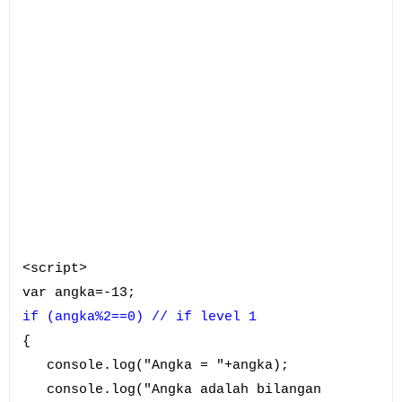
<script>
var angka=-13;
if (angka%2==0) // if level 1
{
console.log("Angka = "+angka);
console.log("Angka adalah bilangan