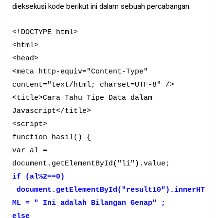
dieksekusi kode berikut ini dalam sebuah percabangan.
<!DOCTYPE html>
<html>
<head>
<meta http-equiv="Content-Type"
content="text/html; charset=UTF-8" />
<title>Cara Tahu Tipe Data dalam
Javascript</title>
<script>
function hasil() {
var al =
document.getElementById("li").value;
if (al%2==0)
document.getElementById("result10").innerHT
ML = " Ini adalah Bilangan Genap" ;
else