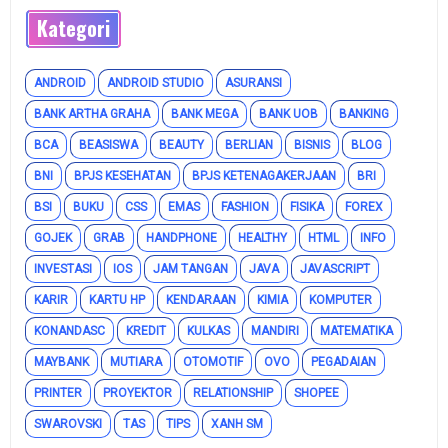
Kategori
ANDROID
ANDROID STUDIO
ASURANSI
BANK ARTHA GRAHA
BANK MEGA
BANK UOB
BANKING
BCA
BEASISWA
BEAUTY
BERLIAN
BISNIS
BLOG
BNI
BPJS KESEHATAN
BPJS KETENAGAKERJAAN
BRI
BSI
BUKU
CSS
EMAS
FASHION
FISIKA
FOREX
GOJEK
GRAB
HANDPHONE
HEALTHY
HTML
INFO
INVESTASI
IOS
JAM TANGAN
JAVA
JAVASCRIPT
KARIR
KARTU HP
KENDARAAN
KIMIA
KOMPUTER
KONANDASC
KREDIT
KULKAS
MANDIRI
MATEMATIKA
MAYBANK
MUTIARA
OTOMOTIF
OVO
PEGADAIAN
PRINTER
PROYEKTOR
RELATIONSHIP
SHOPEE
SWAROVSKI
TAS
TIPS
XANH SM