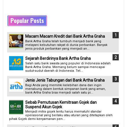
Popular Posts
Macam Macam Kredit dari Bank Artha Graha
Bank Artha Graha telah tumbuh menjadi bank yang
melayani kebutuhan rakyat di dunia perbankan. Banyak
jenis produk perbankan yang menjadi an...
Sejarah Berdirinya Bank Artha Graha
Salah satu bank swasta yang populer di Indonesia adalah
Bank Artha Graha. Memang belum sampai mencapai
sudut-sudut daerah di Indonesia. Tet...
Jenis Jenis Tabungan dari Bank Artha Graha
Bagi Anda yang memiliki kelebihan dana dan ingin
menabung dalam bentuk simpanan bank yang aman,
bank Artha Graha bisa menjadi salah satu pi...
Sebab Pemutusan Kemitraan Gojek dan
Suspend Akun Gojek
Menjadi mitra gojek tentu harus mematuhi standar
operasional yang berlaku atau aturan yang ditetapkan oleh
pihak Gojek demi kenyamanan pen...