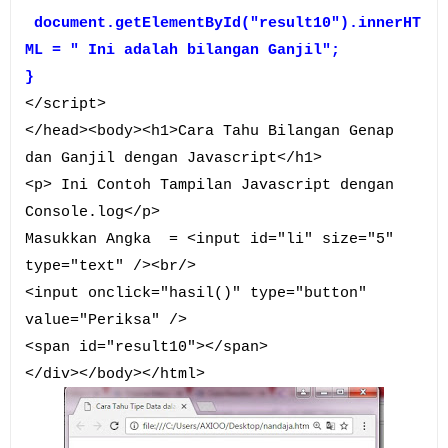
document.getElementById("result10").innerHT
ML = " Ini adalah bilangan Ganjil";
}
</script>
</head><body><h1>Cara Tahu Bilangan Genap
dan Ganjil dengan Javascript</h1>
<p> Ini Contoh Tampilan Javascript dengan
Console.log</p>
Masukkan Angka = <input id="li" size="5"
type="text" /><br/>
<input onclick="hasil()" type="button"
value="Periksa" />
<span id="result10"></span>
</div></body></html>