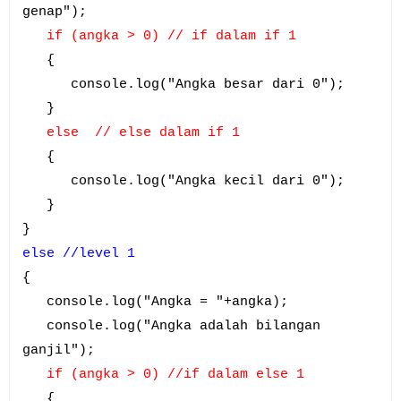
genap");
if (angka > 0) // if dalam if 1
{
console.log("Angka besar dari 0");
}
else // else dalam if 1
{
console.log("Angka kecil dari 0");
}
}
else //level 1
{
console.log("Angka = "+angka);
console.log("Angka adalah bilangan
ganjil");
if (angka > 0) //if dalam else 1
{