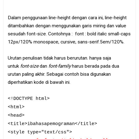
Dalam penggunaan line-height dengan cara ini, line-height
ditambahkan dengan menggunakan garis miring dan value
sesudah font-size. Contohnya : font : bold italic small-caps
12px/120% monospace, cursive, sans-serif.5em/120%.
Urutan penulisan tidak harus berurutan. hanya saja
untuk
font-size
dan
font-family
harus berada pada dua
urutan paling akhir. Sebagai contoh bisa digunakan
diperhatikan kode di bawah ini.
<!DOCTYPE html>
<html>
<head>
<title>ibahasapemograman</title>
<style type="text/css">