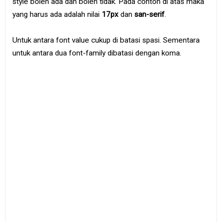
style boleh ada dan boleh tidak. Pada contoh di atas maka
yang harus ada adalah nilai
17px
dan
san-serif
.
Untuk antara font value cukup di batasi spasi. Sementara
untuk antara dua font-family dibatasi dengan koma.