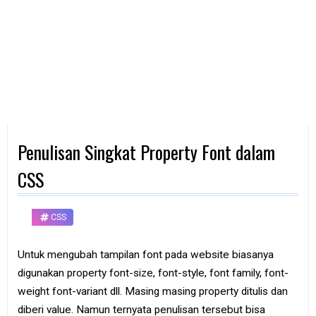
d
p
h
o
n
e
K
o
m
p
Penulisan Singkat Property Font dalam
u
t
e
CSS
r
B
CSS
a
n
k
Untuk mengubah tampilan font pada website biasanya
digunakan property font-size, font-style, font family, font-
F
r
weight font-variant dll. Masing masing property ditulis dan
e
diberi value. Namun ternyata penulisan tersebut bisa
e