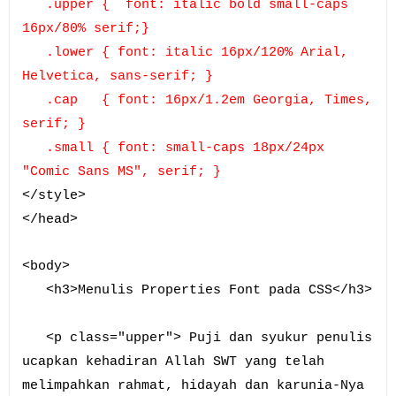
.upper { font: italic bold small-caps
16px/80% serif;}
.lower { font: italic 16px/120% Arial,
Helvetica, sans-serif; }
.cap { font: 16px/1.2em Georgia, Times,
serif; }
.small { font: small-caps 18px/24px
"Comic Sans MS", serif; }
</style>
</head>
<body>
<h3>Menulis Properties Font pada CSS</h3>
<p class="upper"> Puji dan syukur penulis
ucapkan kehadiran Allah SWT yang telah
melimpahkan rahmat, hidayah dan karunia-Nya