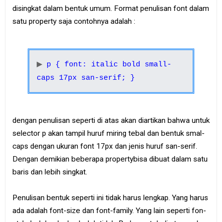
e
disingkat dalam bentuk umum. Format penulisan font dalam
B
satu property saja contohnya adalah :
o
o
k
S
p { font: italic bold small-
i
t
caps 17px san-serif; }
e
m
a
p
dengan penulisan seperti di atas akan diartikan bahwa untuk
selector p akan tampil huruf miring tebal dan bentuk smal-
caps dengan ukuran font 17px dan jenis huruf san-serif.
Dengan demikian beberapa propertybisa dibuat dalam satu
baris dan lebih singkat.
Penulisan bentuk seperti ini tidak harus lengkap. Yang harus
ada adalah font-size dan font-family. Yang lain seperti fon-