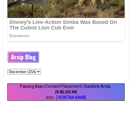
Arsip Blog
Pasang Iklan/Content Placement/ Backlink Anda
.
DI BLOG INI
.
Info : [
KONTAK KAMI
]