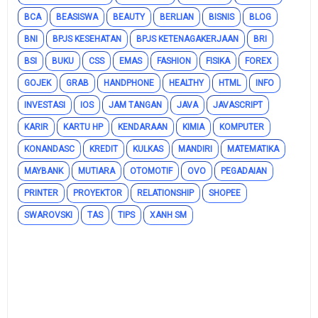
BCA
BEASISWA
BEAUTY
BERLIAN
BISNIS
BLOG
BNI
BPJS KESEHATAN
BPJS KETENAGAKERJAAN
BRI
BSI
BUKU
CSS
EMAS
FASHION
FISIKA
FOREX
GOJEK
GRAB
HANDPHONE
HEALTHY
HTML
INFO
INVESTASI
IOS
JAM TANGAN
JAVA
JAVASCRIPT
KARIR
KARTU HP
KENDARAAN
KIMIA
KOMPUTER
KONANDASC
KREDIT
KULKAS
MANDIRI
MATEMATIKA
MAYBANK
MUTIARA
OTOMOTIF
OVO
PEGADAIAN
PRINTER
PROYEKTOR
RELATIONSHIP
SHOPEE
SWAROVSKI
TAS
TIPS
XANH SM