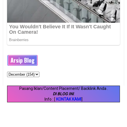
Arsip Blog
Pasang Iklan/Content Placement/ Backlink Anda
.
DI BLOG INI
.
Info : [
KONTAK KAMI
]