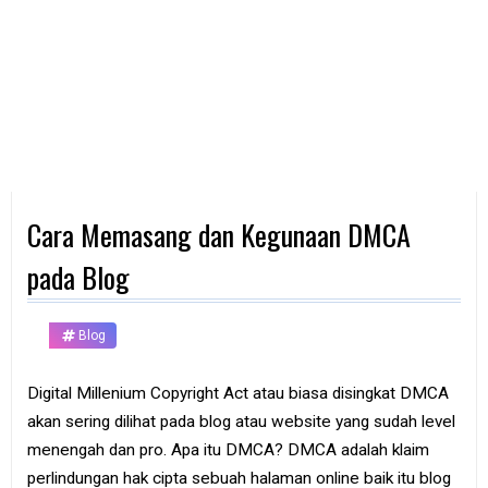
d
p
h
o
n
e
K
o
m
p
Cara Memasang dan Kegunaan DMCA
u
t
e
pada Blog
r
B
Blog
a
n
k
Digital Millenium Copyright Act atau biasa disingkat DMCA
akan sering dilihat pada blog atau website yang sudah level
F
r
menengah dan pro. Apa itu DMCA? DMCA adalah klaim
e
perlindungan hak cipta sebuah halaman online baik itu blog
e