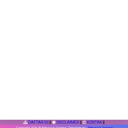
DAFTAR ISI
||
DISCLAIMER
||
KONTAK
||
Copyright
2026 © Petunjuk Onlene. Template by :
Petunjuk Onlene