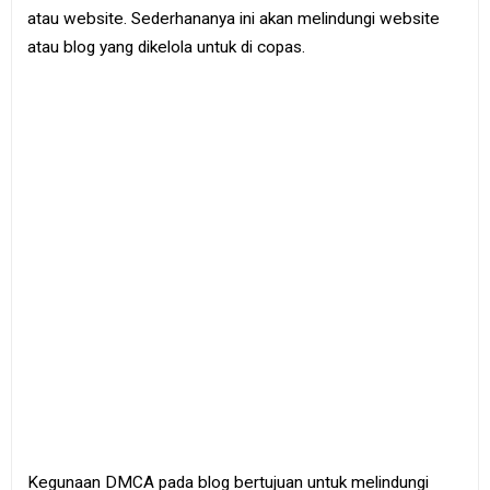
e
atau website. Sederhananya ini akan melindungi website
B
atau blog yang dikelola untuk di copas.
o
o
k
S
i
t
e
m
a
p
Kegunaan DMCA pada blog bertujuan untuk melindungi