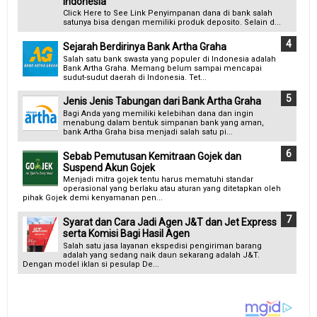
Indonesia
Click Here to See Link Penyimpanan dana di bank salah
satunya bisa dengan memiliki produk deposito. Selain d...
Sejarah Berdirinya Bank Artha Graha
Salah satu bank swasta yang populer di Indonesia adalah
Bank Artha Graha. Memang belum sampai mencapai
sudut-sudut daerah di Indonesia. Tet...
Jenis Jenis Tabungan dari Bank Artha Graha
Bagi Anda yang memiliki kelebihan dana dan ingin
menabung dalam bentuk simpanan bank yang aman,
bank Artha Graha bisa menjadi salah satu pi...
Sebab Pemutusan Kemitraan Gojek dan
Suspend Akun Gojek
Menjadi mitra gojek tentu harus mematuhi standar
operasional yang berlaku atau aturan yang ditetapkan oleh
pihak Gojek demi kenyamanan pen...
Syarat dan Cara Jadi Agen J&T dan Jet Express
serta Komisi Bagi Hasil Agen
Salah satu jasa layanan ekspedisi pengiriman barang
adalah yang sedang naik daun sekarang adalah J&T.
Dengan model iklan si pesulap De...