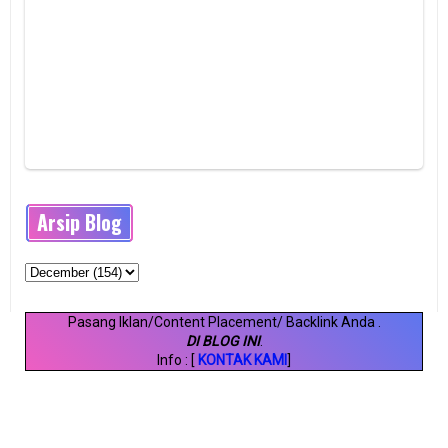
Arsip Blog
Pasang Iklan/Content Placement/ Backlink Anda
.
DI BLOG INI
.
Info : [
KONTAK KAMI
]