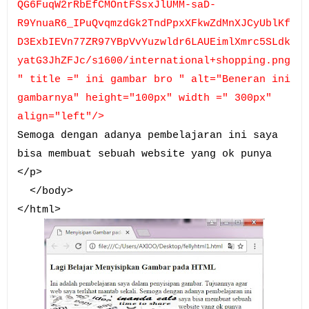
QG6FuqW2rRbEfCMOntFSsxJlUMM-saD-
R9YnuaR6_IPuQvqmzdGk2TndPpxXFkwZdMnXJCyUblKf
D3ExbIEVn77ZR97YBpVvYuzwldr6LAUEimlXmrc5SLdk
yatG3JhZFJc/s1600/international+shopping.png
" title =" ini gambar bro " alt="Beneran ini
gambarnya" height="100px" width =" 300px"
align="left"/>
Semoga dengan adanya pembelajaran ini saya
bisa membuat sebuah website yang ok punya
</p>
</body>
</html>