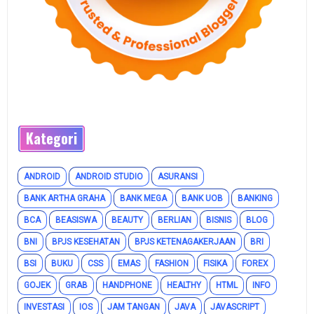
Kategori
ANDROID
ANDROID STUDIO
ASURANSI
BANK ARTHA GRAHA
BANK MEGA
BANK UOB
BANKING
BCA
BEASISWA
BEAUTY
BERLIAN
BISNIS
BLOG
BNI
BPJS KESEHATAN
BPJS KETENAGAKERJAAN
BRI
BSI
BUKU
CSS
EMAS
FASHION
FISIKA
FOREX
GOJEK
GRAB
HANDPHONE
HEALTHY
HTML
INFO
INVESTASI
IOS
JAM TANGAN
JAVA
JAVASCRIPT