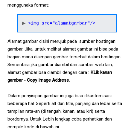
e
menggunaka format:
B
o
o
k
<img src="alamatgambar"/>
S
Alamat gambar disini merujuk pada sumber hostingan
i
t
gambar. Jika, untuk melihat alamat gambar ini bisa pada
e
m
bagian mana disimpan gambar tersebut dalam hostingan.
a
Sementara jika gambar diambil dari sumber web lain,
p
alamat gambar bsa diambil dengan cara :
KLik kanan
gambar - Copy Image Address.
Dalam penyisipan gambar ini juga bisa dikustomisasi
beberapa hal. Seperti alt dan title, panjang dan lebar serta
tampilan rata-an (di tengah, kanan, atau kiri) serta
bordernya. Untuk Lebih lengkap coba perhatikan dan
compile kode di bawah ini.