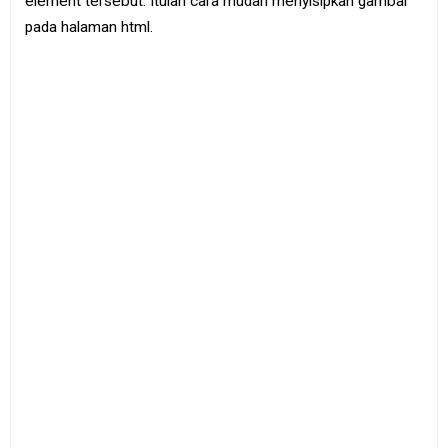
element tersebut. Itulah cara mudah menyisipkan gambar
pada halaman html.