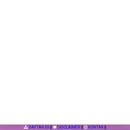
DAFTAR ISI
||
DISCLAIMER
||
KONTAK
||