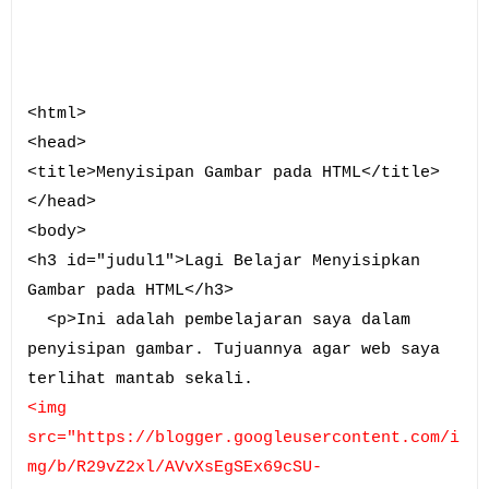
<html>
<head>
<title>Menyisipan Gambar pada HTML</title>
</head>
<body>
<h3 id="judul1">Lagi Belajar Menyisipkan
Gambar pada HTML</h3>
<p>Ini adalah pembelajaran saya dalam
penyisipan gambar. Tujuannya agar web saya
terlihat mantab sekali.
<img
src="https://blogger.googleusercontent.com/i
mg/b/R29vZ2xl/AVvXsEgSEx69cSU-