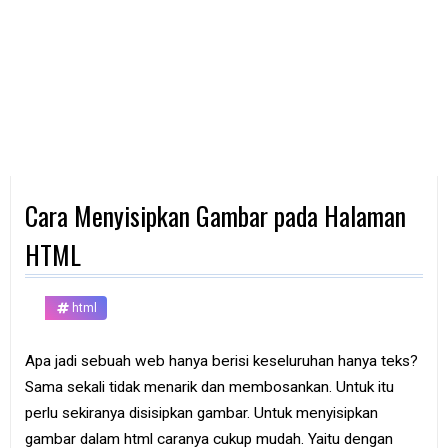
d
p
h
o
n
e
K
o
m
p
Cara Menyisipkan Gambar pada Halaman
u
t
e
HTML
r
B
html
a
n
k
Apa jadi sebuah web hanya berisi keseluruhan hanya teks?
Sama sekali tidak menarik dan membosankan. Untuk itu
F
r
perlu sekiranya disisipkan gambar. Untuk menyisipkan
e
gambar dalam html caranya cukup mudah. Yaitu dengan
e