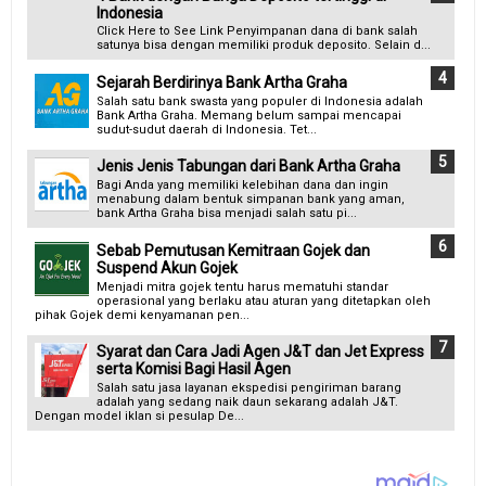
Indonesia
Click Here to See Link Penyimpanan dana di bank salah
satunya bisa dengan memiliki produk deposito. Selain d...
Sejarah Berdirinya Bank Artha Graha
Salah satu bank swasta yang populer di Indonesia adalah
Bank Artha Graha. Memang belum sampai mencapai
sudut-sudut daerah di Indonesia. Tet...
Jenis Jenis Tabungan dari Bank Artha Graha
Bagi Anda yang memiliki kelebihan dana dan ingin
menabung dalam bentuk simpanan bank yang aman,
bank Artha Graha bisa menjadi salah satu pi...
Sebab Pemutusan Kemitraan Gojek dan
Suspend Akun Gojek
Menjadi mitra gojek tentu harus mematuhi standar
operasional yang berlaku atau aturan yang ditetapkan oleh
pihak Gojek demi kenyamanan pen...
Syarat dan Cara Jadi Agen J&T dan Jet Express
serta Komisi Bagi Hasil Agen
Salah satu jasa layanan ekspedisi pengiriman barang
adalah yang sedang naik daun sekarang adalah J&T.
Dengan model iklan si pesulap De...