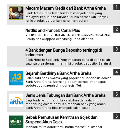
Macam Macam Kredit dari Bank Artha Graha
Bank Artha Graha telah tumbuh menjadi bank yang
melayani kebutuhan rakyat di dunia perbankan. Banyak
jenis produk perbankan yang menjadi an...
Netflix and France's Canal Plus
YOUR LINK HERE / LINK ANDA DISINI France's Canal Plus
Group has wrapped everything up to offer Ne...
4 Bank dengan Bunga Deposito tertinggi di
Indonesia
Click Here to See Link Penyimpanan dana di bank salah
satunya bisa dengan memiliki produk deposito. Selain d...
Sejarah Berdirinya Bank Artha Graha
Salah satu bank swasta yang populer di Indonesia adalah
Bank Artha Graha. Memang belum sampai mencapai
sudut-sudut daerah di Indonesia. Tet...
Jenis Jenis Tabungan dari Bank Artha Graha
Bagi Anda yang memiliki kelebihan dana dan ingin
menabung dalam bentuk simpanan bank yang aman,
bank Artha Graha bisa menjadi salah satu pi...
Sebab Pemutusan Kemitraan Gojek dan
Suspend Akun Gojek
Menjadi mitra gojek tentu harus mematuhi standar