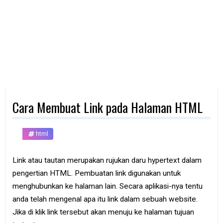
d
p
h
o
n
e
K
o
m
p
Cara Membuat Link pada Halaman HTML
u
t
e
r
html
B
a
Link atau tautan merupakan rujukan daru hypertext dalam
n
pengertian HTML. Pembuatan link digunakan untuk
k
menghubunkan ke halaman lain. Secara aplikasi-nya tentu
F
anda telah mengenal apa itu link dalam sebuah website.
r
Jika di klik link tersebut akan menuju ke halaman tujuan
e
e