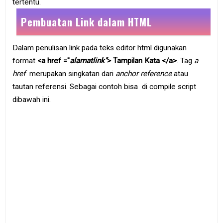
tertentu.
e
B
Pembuatan Link dalam HTML
o
o
k
Dalam penulisan link pada teks editor html digunakan
format
<a href ="
alamatlink"
> Tampilan Kata </a>
. Tag
a
S
i
href
merupakan singkatan dari
anchor reference
atau
t
e
tautan referensi. Sebagai contoh bisa di compile script
m
dibawah ini.
a
p