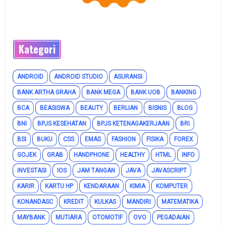
Kategori
ANDROID
ANDROID STUDIO
ASURANSI
BANK ARTHA GRAHA
BANK MEGA
BANK UOB
BANKING
BCA
BEASISWA
BEAUTY
BERLIAN
BISNIS
BLOG
BNI
BPJS KESEHATAN
BPJS KETENAGAKERJAAN
BRI
BSI
BUKU
CSS
EMAS
FASHION
FISIKA
FOREX
GOJEK
GRAB
HANDPHONE
HEALTHY
HTML
INFO
INVESTASI
IOS
JAM TANGAN
JAVA
JAVASCRIPT
KARIR
KARTU HP
KENDARAAN
KIMIA
KOMPUTER
KONANDASC
KREDIT
KULKAS
MANDIRI
MATEMATIKA
MAYBANK
MUTIARA
OTOMOTIF
OVO
PEGADAIAN