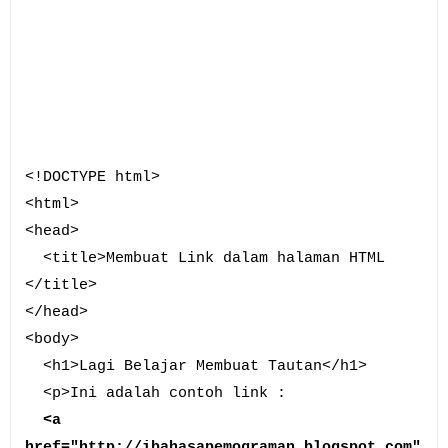
<!DOCTYPE html>
<html>
<head>
<title>Membuat Link dalam halaman HTML
</title>
</head>
<body>
<h1>Lagi Belajar Membuat Tautan</h1>
<p>Ini adalah contoh link :
<a
href="http://ibahasapemograman.blogspot.com"