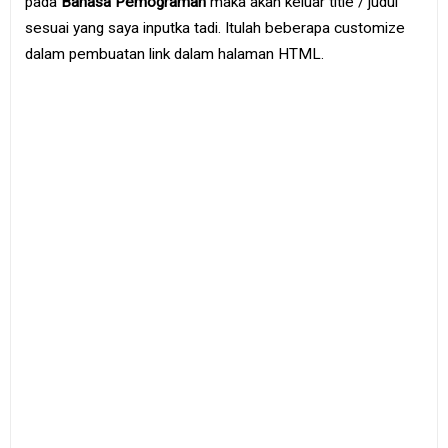
pada
Bahasa Pemograman
maka akan keluar title / judul
sesuai yang saya inputka tadi. Itulah beberapa customize
dalam pembuatan link dalam halaman HTML.