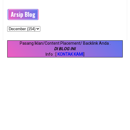
Arsip Blog
Pasang Iklan/Content Placement/ Backlink Anda
.
DI BLOG INI
.
Info : [
KONTAK KAMI
]