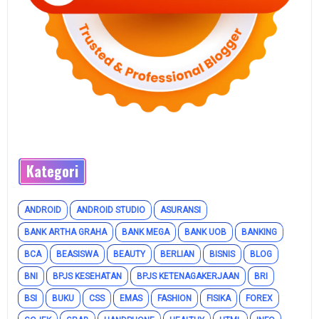
Kategori
ANDROID
ANDROID STUDIO
ASURANSI
BANK ARTHA GRAHA
BANK MEGA
BANK UOB
BANKING
BCA
BEASISWA
BEAUTY
BERLIAN
BISNIS
BLOG
BNI
BPJS KESEHATAN
BPJS KETENAGAKERJAAN
BRI
BSI
BUKU
CSS
EMAS
FASHION
FISIKA
FOREX