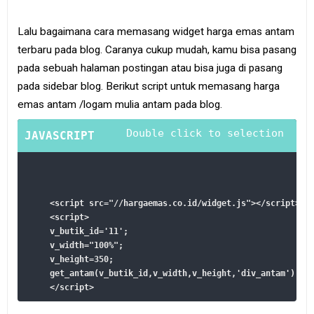
Lalu bagaimana cara memasang widget harga emas antam
terbaru pada blog. Caranya cukup mudah, kamu bisa pasang
pada sebuah halaman postingan atau bisa juga di pasang
pada sidebar blog. Berikut script untuk memasang harga
emas antam /logam mulia antam pada blog.
<script src="//hargaemas.co.id/widget.js"></script>

<script>

v_butik_id='11';

v_width="100%";

v_height=350;

get_antam(v_butik_id,v_width,v_height,'div_antam');
