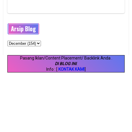
Arsip Blog
Pasang Iklan/Content Placement/ Backlink Anda
.
DI BLOG INI
.
Info : [
KONTAK KAMI
]