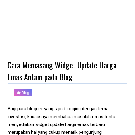
d
p
h
o
n
e
K
o
m
p
Cara Memasang Widget Update Harga
u
t
e
Emas Antam pada Blog
r
B
Blog
a
n
k
Bagi para blogger yang rajin blogging dengan tema
investasi, khususnya membahas masalah emas tentu
F
r
menyediakan widget update harga emas terbaru
e
merupakan hal yang cukup menarik pengunjung.
e