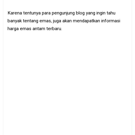
e
B
Karena tentunya para pengunjung blog yang ingin tahu
o
o
banyak tentang emas, juga akan mendapatkan informasi
k
harga emas antam terbaru.
S
i
t
e
m
a
p