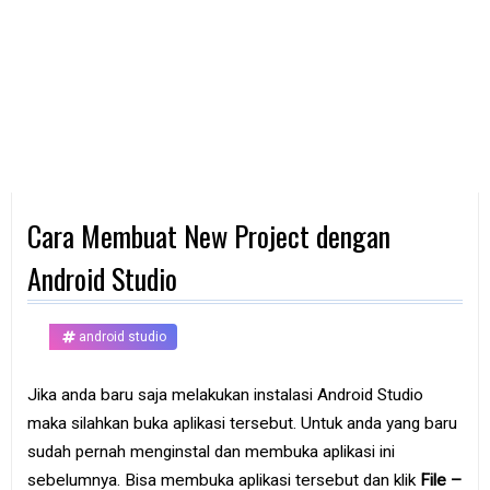
d
p
h
o
n
e
K
o
m
p
Cara Membuat New Project dengan
u
t
e
Android Studio
r
B
android studio
a
n
k
Jika anda baru saja melakukan instalasi Android Studio
maka silahkan buka aplikasi tersebut. Untuk anda yang baru
F
r
sudah pernah menginstal dan membuka aplikasi ini
e
sebelumnya. Bisa membuka aplikasi tersebut dan klik
File –
e