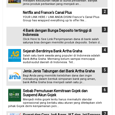
melayani kebutuhan rakyat di dunia perbankan. Banyak
jenis produk perbankan yang menjadi an...
Netflix and France's Canal Plus
YOUR LINK HERE / LINK ANDA DISINI France's Canal Plus
Group has wrapped everything up to offer Ne...
4 Bank dengan Bunga Deposito tertinggi di
Indonesia
Click Here to See Link Penyimpanan dana di bank salah
satunya bisa dengan memiliki produk deposito. Selain d...
Sejarah Berdirinya Bank Artha Graha
Salah satu bank swasta yang populer di Indonesia adalah
Bank Artha Graha. Memang belum sampai mencapai
sudut-sudut daerah di Indonesia. Tet...
Jenis Jenis Tabungan dari Bank Artha Graha
Bagi Anda yang memiliki kelebihan dana dan ingin
menabung dalam bentuk simpanan bank yang aman,
bank Artha Graha bisa menjadi salah satu pi...
Sebab Pemutusan Kemitraan Gojek dan
Suspend Akun Gojek
Menjadi mitra gojek tentu harus mematuhi standar
operasional yang berlaku atau aturan yang ditetapkan oleh
pihak Gojek demi kenyamanan pen...
Syarat dan Cara Jadi Agen J&T dan Jet Express