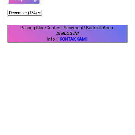
Pasang Iklan/Content Placement/ Backlink Anda
.
DI BLOG INI
.
Info : [
KONTAK KAMI
]