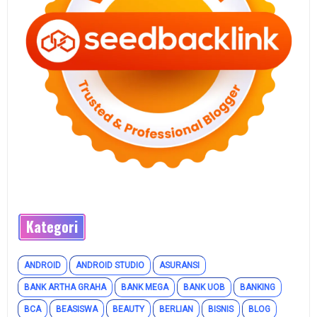
Kategori
ANDROID
ANDROID STUDIO
ASURANSI
BANK ARTHA GRAHA
BANK MEGA
BANK UOB
BANKING
BCA
BEASISWA
BEAUTY
BERLIAN
BISNIS
BLOG