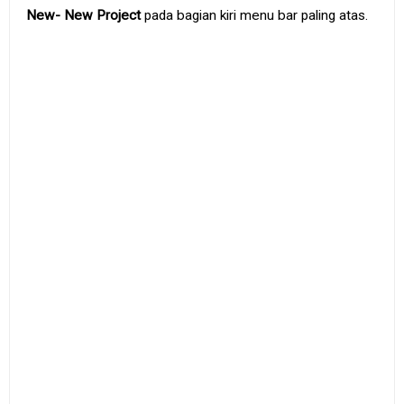
e
New- New Project
pada bagian kiri menu bar paling atas.
B
o
o
k
S
i
t
e
m
a
p