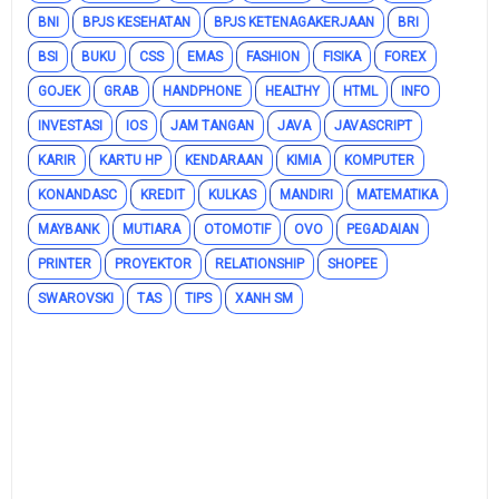
BNI
BPJS KESEHATAN
BPJS KETENAGAKERJAAN
BRI
BSI
BUKU
CSS
EMAS
FASHION
FISIKA
FOREX
GOJEK
GRAB
HANDPHONE
HEALTHY
HTML
INFO
INVESTASI
IOS
JAM TANGAN
JAVA
JAVASCRIPT
KARIR
KARTU HP
KENDARAAN
KIMIA
KOMPUTER
KONANDASC
KREDIT
KULKAS
MANDIRI
MATEMATIKA
MAYBANK
MUTIARA
OTOMOTIF
OVO
PEGADAIAN
PRINTER
PROYEKTOR
RELATIONSHIP
SHOPEE
SWAROVSKI
TAS
TIPS
XANH SM