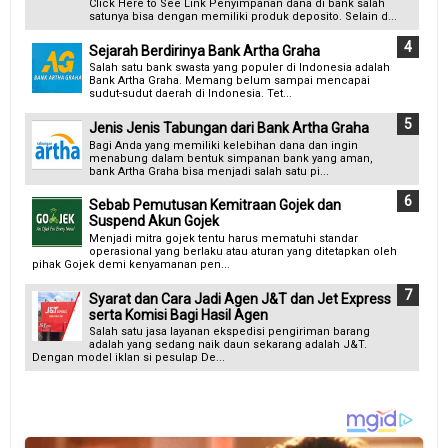
Click Here to See Link Penyimpanan dana di bank salah
satunya bisa dengan memiliki produk deposito. Selain d...
Sejarah Berdirinya Bank Artha Graha
Salah satu bank swasta yang populer di Indonesia adalah
Bank Artha Graha. Memang belum sampai mencapai
sudut-sudut daerah di Indonesia. Tet...
Jenis Jenis Tabungan dari Bank Artha Graha
Bagi Anda yang memiliki kelebihan dana dan ingin
menabung dalam bentuk simpanan bank yang aman,
bank Artha Graha bisa menjadi salah satu pi...
Sebab Pemutusan Kemitraan Gojek dan
Suspend Akun Gojek
Menjadi mitra gojek tentu harus mematuhi standar
operasional yang berlaku atau aturan yang ditetapkan oleh
pihak Gojek demi kenyamanan pen...
Syarat dan Cara Jadi Agen J&T dan Jet Express
serta Komisi Bagi Hasil Agen
Salah satu jasa layanan ekspedisi pengiriman barang
adalah yang sedang naik daun sekarang adalah J&T.
Dengan model iklan si pesulap De...