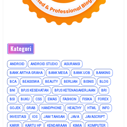
Kategori
ANDROID
ANDROID STUDIO
ASURANSI
BANK ARTHA GRAHA
BANK MEGA
BANK UOB
BANKING
BCA
BEASISWA
BEAUTY
BERLIAN
BISNIS
BLOG
BNI
BPJS KESEHATAN
BPJS KETENAGAKERJAAN
BRI
BSI
BUKU
CSS
EMAS
FASHION
FISIKA
FOREX
GOJEK
GRAB
HANDPHONE
HEALTHY
HTML
INFO
INVESTASI
IOS
JAM TANGAN
JAVA
JAVASCRIPT
KARIR
KARTU HP
KENDARAAN
KIMIA
KOMPUTER