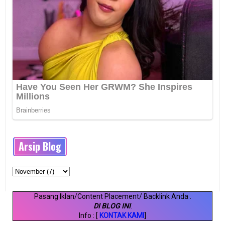
Arsip Blog
Pasang Iklan/Content Placement/ Backlink Anda
.
DI BLOG INI
.
Info : [
KONTAK KAMI
]