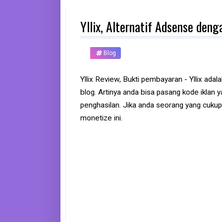
d
p
Yllix, Alternatif Adsense den
h
o
n
e
Blog
K
o
Yllix Review, Bukti pembayaran - Yllix ada
m
blog. Artinya anda bisa pasang kode iklan 
p
u
penghasilan. Jika anda seorang yang cukup
t
e
monetize ini.
r
B
a
n
k
F
r
e
e