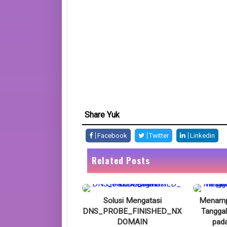
Share Yuk
Facebook
Twitter
Linkedin
Related Posts
Solusi Mengatasi
Menampi
DNS_PROBE_FINISHED_NX
Tanggal
DOMAIN
pad