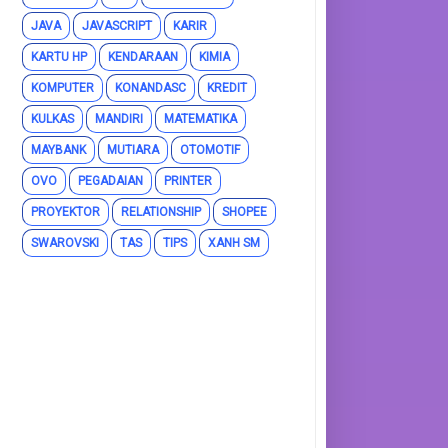
JAVA
JAVASCRIPT
KARIR
KARTU HP
KENDARAAN
KIMIA
KOMPUTER
KONANDASC
KREDIT
KULKAS
MANDIRI
MATEMATIKA
MAYBANK
MUTIARA
OTOMOTIF
OVO
PEGADAIAN
PRINTER
PROYEKTOR
RELATIONSHIP
SHOPEE
SWAROVSKI
TAS
TIPS
XANH SM