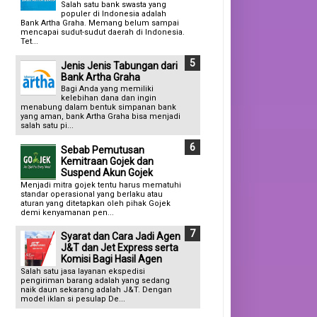
Salah satu bank swasta yang
populer di Indonesia adalah
Bank Artha Graha. Memang belum sampai
mencapai sudut-sudut daerah di Indonesia.
Tet...
Jenis Jenis Tabungan dari
Bank Artha Graha
Bagi Anda yang memiliki
kelebihan dana dan ingin
menabung dalam bentuk simpanan bank
yang aman, bank Artha Graha bisa menjadi
salah satu pi...
Sebab Pemutusan
Kemitraan Gojek dan
Suspend Akun Gojek
Menjadi mitra gojek tentu harus mematuhi
standar operasional yang berlaku atau
aturan yang ditetapkan oleh pihak Gojek
demi kenyamanan pen...
Syarat dan Cara Jadi Agen
J&T dan Jet Express serta
Komisi Bagi Hasil Agen
Salah satu jasa layanan ekspedisi
pengiriman barang adalah yang sedang
naik daun sekarang adalah J&T. Dengan
model iklan si pesulap De...