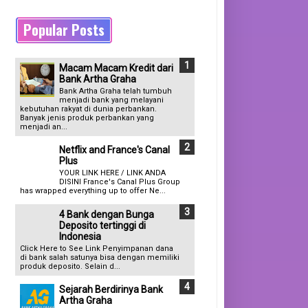
Popular Posts
Macam Macam Kredit dari
Bank Artha Graha
Bank Artha Graha telah tumbuh
menjadi bank yang melayani
kebutuhan rakyat di dunia perbankan.
Banyak jenis produk perbankan yang
menjadi an...
Netflix and France's Canal
Plus
YOUR LINK HERE / LINK ANDA
DISINI France's Canal Plus Group
has wrapped everything up to offer Ne...
4 Bank dengan Bunga
Deposito tertinggi di
Indonesia
Click Here to See Link Penyimpanan dana
di bank salah satunya bisa dengan memiliki
produk deposito. Selain d...
Sejarah Berdirinya Bank
Artha Graha