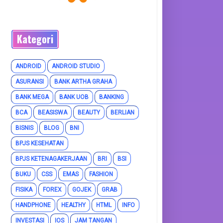
Kategori
ANDROID
ANDROID STUDIO
ASURANSI
BANK ARTHA GRAHA
BANK MEGA
BANK UOB
BANKING
BCA
BEASISWA
BEAUTY
BERLIAN
BISNIS
BLOG
BNI
BPJS KESEHATAN
BPJS KETENAGAKERJAAN
BRI
BSI
BUKU
CSS
EMAS
FASHION
FISIKA
FOREX
GOJEK
GRAB
HANDPHONE
HEALTHY
HTML
INFO
INVESTASI
IOS
JAM TANGAN