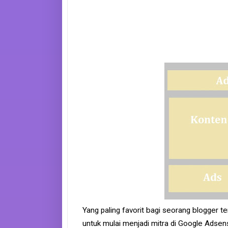
e
B
o
o
k
S
i
t
e
m
a
p
Yang paling favorit bagi seorang blogger
untuk mulai menjadi mitra di Google Adsen