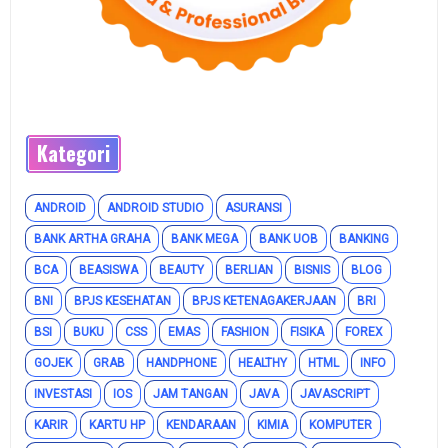
Kategori
ANDROID
ANDROID STUDIO
ASURANSI
BANK ARTHA GRAHA
BANK MEGA
BANK UOB
BANKING
BCA
BEASISWA
BEAUTY
BERLIAN
BISNIS
BLOG
BNI
BPJS KESEHATAN
BPJS KETENAGAKERJAAN
BRI
BSI
BUKU
CSS
EMAS
FASHION
FISIKA
FOREX
GOJEK
GRAB
HANDPHONE
HEALTHY
HTML
INFO
INVESTASI
IOS
JAM TANGAN
JAVA
JAVASCRIPT
KARIR
KARTU HP
KENDARAAN
KIMIA
KOMPUTER