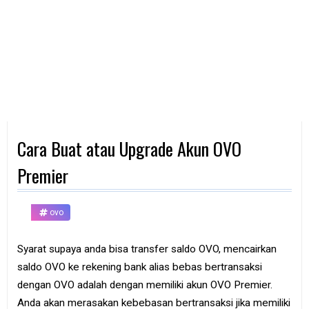
d
p
h
o
n
e
K
o
m
p
Cara Buat atau Upgrade Akun OVO
u
t
e
Premier
r
B
ovo
a
n
k
Syarat supaya anda bisa transfer saldo OVO, mencairkan
saldo OVO ke rekening bank alias bebas bertransaksi
F
r
dengan OVO adalah dengan memiliki akun OVO Premier.
e
Anda akan merasakan kebebasan bertransaksi jika memiliki
e