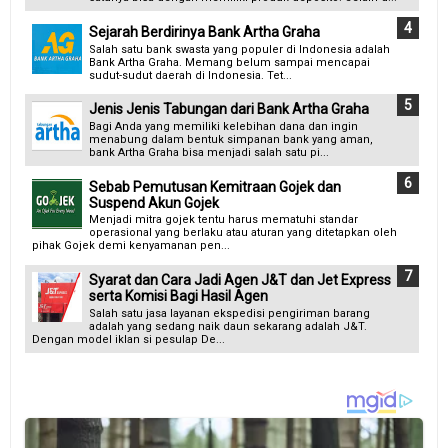
Sejarah Berdirinya Bank Artha Graha
Salah satu bank swasta yang populer di Indonesia adalah
Bank Artha Graha. Memang belum sampai mencapai
sudut-sudut daerah di Indonesia. Tet...
Jenis Jenis Tabungan dari Bank Artha Graha
Bagi Anda yang memiliki kelebihan dana dan ingin
menabung dalam bentuk simpanan bank yang aman,
bank Artha Graha bisa menjadi salah satu pi...
Sebab Pemutusan Kemitraan Gojek dan
Suspend Akun Gojek
Menjadi mitra gojek tentu harus mematuhi standar
operasional yang berlaku atau aturan yang ditetapkan oleh
pihak Gojek demi kenyamanan pen...
Syarat dan Cara Jadi Agen J&T dan Jet Express
serta Komisi Bagi Hasil Agen
Salah satu jasa layanan ekspedisi pengiriman barang
adalah yang sedang naik daun sekarang adalah J&T.
Dengan model iklan si pesulap De...