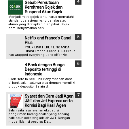
Sebab Pemutusan
Kemitraan Gojek dan
Suspend Akun Gojek
Menjadi mitra gojek tentu harus mematuhi
standar operasional yang berlaku atau
aturan yang ditetapkan oleh pihak Gojek
demi kenyamanan pen...
Netflix and France's Canal
Plus
YOUR LINK HERE / LINK ANDA
DISINI France's Canal Plus Group
has wrapped everything up to offer Ne...
4 Bank dengan Bunga
Deposito tertinggi di
Indonesia
Click Here to See Link Penyimpanan dana
di bank salah satunya bisa dengan memiliki
produk deposito. Selain d...
Syarat dan Cara Jadi Agen
J&T dan Jet Express serta
Komisi Bagi Hasil Agen
Salah satu jasa layanan ekspedisi
pengiriman barang adalah yang sedang
naik daun sekarang adalah J&T. Dengan
model iklan si pesulap De...