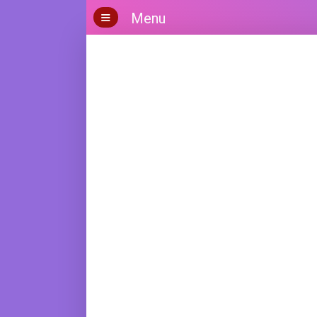
×
≡
Menu
H
o
m
e
B
l
o
g
B
i
s
n
i
s
H
a
n