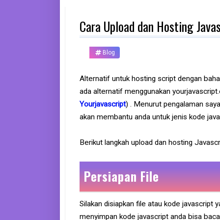
d
p
Cara Upload dan Hosting Java
h
o
n
e
Blog
K
o
Alternatif untuk hosting script dengan b
m
ada alternatif menggunakan yourjavascript
p
u
Yourjavascript
) . Menurut pengalaman saya,
t
e
akan membantu anda untuk jenis kode java
r
Berikut langkah upload dan hosting Javasc
B
a
n
k
Persiapan File
F
r
Silakan disiapkan file atau kode javascrip
e
menyimpan kode javascript anda bisa baca p
e