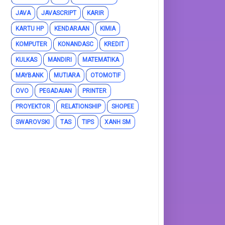
JAVA
JAVASCRIPT
KARIR
KARTU HP
KENDARAAN
KIMIA
KOMPUTER
KONANDASC
KREDIT
KULKAS
MANDIRI
MATEMATIKA
MAYBANK
MUTIARA
OTOMOTIF
OVO
PEGADAIAN
PRINTER
PROYEKTOR
RELATIONSHIP
SHOPEE
SWAROVSKI
TAS
TIPS
XANH SM