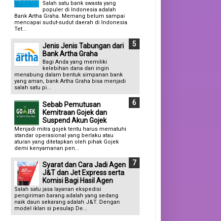
Salah satu bank swasta yang
populer di Indonesia adalah
Bank Artha Graha. Memang belum sampai
mencapai sudut-sudut daerah di Indonesia.
Tet...
Jenis Jenis Tabungan dari
Bank Artha Graha
Bagi Anda yang memiliki
kelebihan dana dan ingin
menabung dalam bentuk simpanan bank
yang aman, bank Artha Graha bisa menjadi
salah satu pi...
Sebab Pemutusan
Kemitraan Gojek dan
Suspend Akun Gojek
Menjadi mitra gojek tentu harus mematuhi
standar operasional yang berlaku atau
aturan yang ditetapkan oleh pihak Gojek
demi kenyamanan pen...
Syarat dan Cara Jadi Agen
J&T dan Jet Express serta
Komisi Bagi Hasil Agen
Salah satu jasa layanan ekspedisi
pengiriman barang adalah yang sedang
naik daun sekarang adalah J&T. Dengan
model iklan si pesulap De...