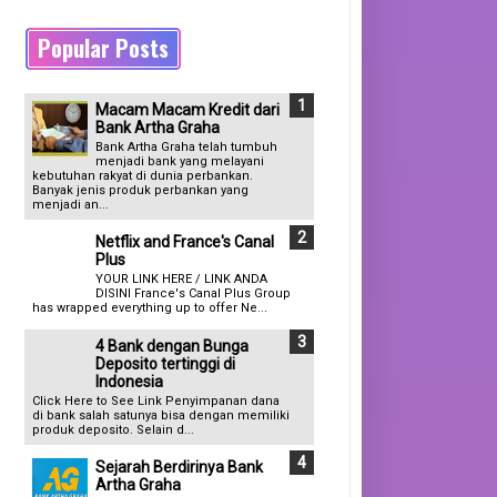
Popular Posts
Macam Macam Kredit dari
Bank Artha Graha
Bank Artha Graha telah tumbuh
menjadi bank yang melayani
kebutuhan rakyat di dunia perbankan.
Banyak jenis produk perbankan yang
menjadi an...
Netflix and France's Canal
Plus
YOUR LINK HERE / LINK ANDA
DISINI France's Canal Plus Group
has wrapped everything up to offer Ne...
4 Bank dengan Bunga
Deposito tertinggi di
Indonesia
Click Here to See Link Penyimpanan dana
di bank salah satunya bisa dengan memiliki
produk deposito. Selain d...
Sejarah Berdirinya Bank
Artha Graha