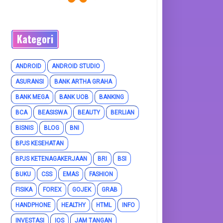
Kategori
ANDROID
ANDROID STUDIO
ASURANSI
BANK ARTHA GRAHA
BANK MEGA
BANK UOB
BANKING
BCA
BEASISWA
BEAUTY
BERLIAN
BISNIS
BLOG
BNI
BPJS KESEHATAN
BPJS KETENAGAKERJAAN
BRI
BSI
BUKU
CSS
EMAS
FASHION
FISIKA
FOREX
GOJEK
GRAB
HANDPHONE
HEALTHY
HTML
INFO
INVESTASI
IOS
JAM TANGAN