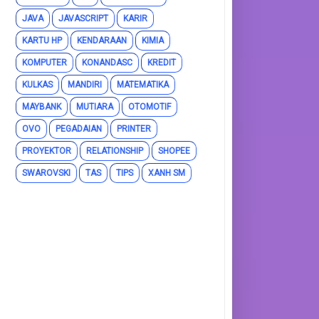
JAVA
JAVASCRIPT
KARIR
KARTU HP
KENDARAAN
KIMIA
KOMPUTER
KONANDASC
KREDIT
KULKAS
MANDIRI
MATEMATIKA
MAYBANK
MUTIARA
OTOMOTIF
OVO
PEGADAIAN
PRINTER
PROYEKTOR
RELATIONSHIP
SHOPEE
SWAROVSKI
TAS
TIPS
XANH SM