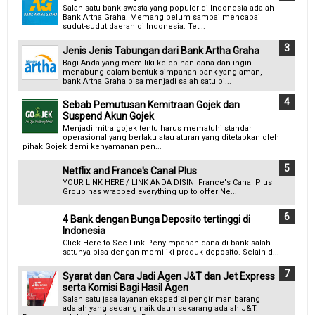
Salah satu bank swasta yang populer di Indonesia adalah
Bank Artha Graha. Memang belum sampai mencapai
sudut-sudut daerah di Indonesia. Tet...
Jenis Jenis Tabungan dari Bank Artha Graha
Bagi Anda yang memiliki kelebihan dana dan ingin
menabung dalam bentuk simpanan bank yang aman,
bank Artha Graha bisa menjadi salah satu pi...
Sebab Pemutusan Kemitraan Gojek dan
Suspend Akun Gojek
Menjadi mitra gojek tentu harus mematuhi standar
operasional yang berlaku atau aturan yang ditetapkan oleh
pihak Gojek demi kenyamanan pen...
Netflix and France's Canal Plus
YOUR LINK HERE / LINK ANDA DISINI France's Canal Plus
Group has wrapped everything up to offer Ne...
4 Bank dengan Bunga Deposito tertinggi di
Indonesia
Click Here to See Link Penyimpanan dana di bank salah
satunya bisa dengan memiliki produk deposito. Selain d...
Syarat dan Cara Jadi Agen J&T dan Jet Express
serta Komisi Bagi Hasil Agen
Salah satu jasa layanan ekspedisi pengiriman barang
adalah yang sedang naik daun sekarang adalah J&T.