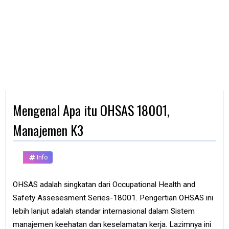
d
p
h
o
n
e
K
o
m
p
Mengenal Apa itu OHSAS 18001,
u
t
e
Manajemen K3
r
B
Info
a
n
k
OHSAS adalah singkatan dari Occupational Health and
Safety Assesesment Series-18001. Pengertian OHSAS ini
F
r
lebih lanjut adalah standar internasional dalam Sistem
e
manajemen keehatan dan keselamatan kerja. Lazimnya ini
e