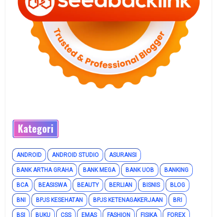
Kategori
ANDROID
ANDROID STUDIO
ASURANSI
BANK ARTHA GRAHA
BANK MEGA
BANK UOB
BANKING
BCA
BEASISWA
BEAUTY
BERLIAN
BISNIS
BLOG
BNI
BPJS KESEHATAN
BPJS KETENAGAKERJAAN
BRI
BSI
BUKU
CSS
EMAS
FASHION
FISIKA
FOREX