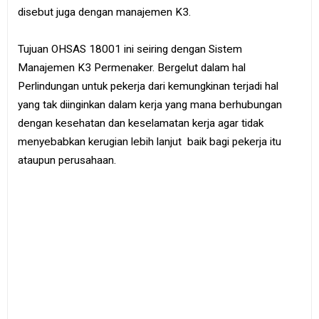
e
disebut juga dengan manajemen K3.
B
o
o
Tujuan OHSAS 18001 ini seiring dengan Sistem
k
Manajemen K3 Permenaker. Bergelut dalam hal
Perlindungan untuk pekerja dari kemungkinan terjadi hal
S
i
yang tak diinginkan dalam kerja yang mana berhubungan
t
e
dengan kesehatan dan keselamatan kerja agar tidak
m
menyebabkan kerugian lebih lanjut baik bagi pekerja itu
a
p
ataupun perusahaan.