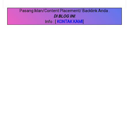
Pasang Iklan/Content Placement/ Backlink Anda
.
DI BLOG INI
.
Info : [
KONTAK KAMI
]