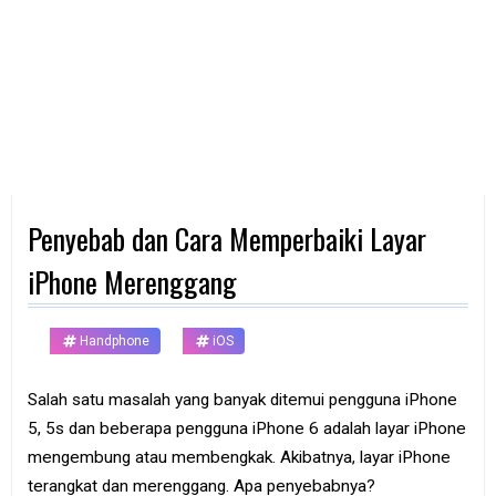
d
p
h
o
n
e
K
o
m
p
Penyebab dan Cara Memperbaiki Layar
u
t
e
iPhone Merenggang
r
B
Handphone
iOS
a
n
k
Salah satu masalah yang banyak ditemui pengguna iPhone
5, 5s dan beberapa pengguna iPhone 6 adalah layar iPhone
F
r
mengembung atau membengkak. Akibatnya, layar iPhone
e
terangkat dan merenggang. Apa penyebabnya?
e