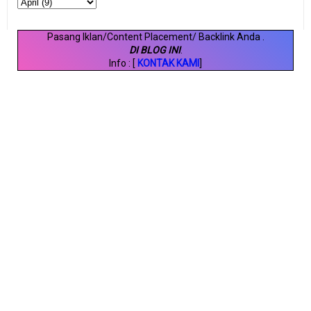
Pasang Iklan/Content Placement/ Backlink Anda
.
DI BLOG INI
.
Info : [
KONTAK KAMI
]