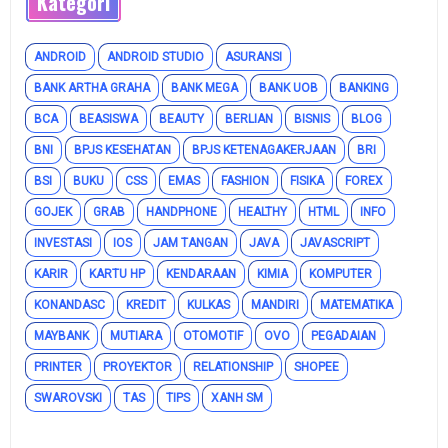
Kategori
ANDROID
ANDROID STUDIO
ASURANSI
BANK ARTHA GRAHA
BANK MEGA
BANK UOB
BANKING
BCA
BEASISWA
BEAUTY
BERLIAN
BISNIS
BLOG
BNI
BPJS KESEHATAN
BPJS KETENAGAKERJAAN
BRI
BSI
BUKU
CSS
EMAS
FASHION
FISIKA
FOREX
GOJEK
GRAB
HANDPHONE
HEALTHY
HTML
INFO
INVESTASI
IOS
JAM TANGAN
JAVA
JAVASCRIPT
KARIR
KARTU HP
KENDARAAN
KIMIA
KOMPUTER
KONANDASC
KREDIT
KULKAS
MANDIRI
MATEMATIKA
MAYBANK
MUTIARA
OTOMOTIF
OVO
PEGADAIAN
PRINTER
PROYEKTOR
RELATIONSHIP
SHOPEE
SWAROVSKI
TAS
TIPS
XANH SM