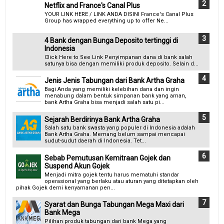
Netflix and France's Canal Plus
YOUR LINK HERE / LINK ANDA DISINI France's Canal Plus
Group has wrapped everything up to offer Ne...
4 Bank dengan Bunga Deposito tertinggi di
Indonesia
Click Here to See Link Penyimpanan dana di bank salah
satunya bisa dengan memiliki produk deposito. Selain d...
Jenis Jenis Tabungan dari Bank Artha Graha
Bagi Anda yang memiliki kelebihan dana dan ingin
menabung dalam bentuk simpanan bank yang aman,
bank Artha Graha bisa menjadi salah satu pi...
Sejarah Berdirinya Bank Artha Graha
Salah satu bank swasta yang populer di Indonesia adalah
Bank Artha Graha. Memang belum sampai mencapai
sudut-sudut daerah di Indonesia. Tet...
Sebab Pemutusan Kemitraan Gojek dan
Suspend Akun Gojek
Menjadi mitra gojek tentu harus mematuhi standar
operasional yang berlaku atau aturan yang ditetapkan oleh
pihak Gojek demi kenyamanan pen...
Syarat dan Bunga Tabungan Mega Maxi dari
Bank Mega
Pilihan produk tabungan dari bank Mega yang