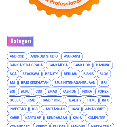
Kategori
ANDROID
ANDROID STUDIO
ASURANSI
BANK ARTHA GRAHA
BANK MEGA
BANK UOB
BANKING
BCA
BEASISWA
BEAUTY
BERLIAN
BISNIS
BLOG
BNI
BPJS KESEHATAN
BPJS KETENAGAKERJAAN
BRI
BSI
BUKU
CSS
EMAS
FASHION
FISIKA
FOREX
GOJEK
GRAB
HANDPHONE
HEALTHY
HTML
INFO
INVESTASI
IOS
JAM TANGAN
JAVA
JAVASCRIPT
KARIR
KARTU HP
KENDARAAN
KIMIA
KOMPUTER
KONANDASC
KREDIT
KULKAS
MANDIRI
MATEMATIKA