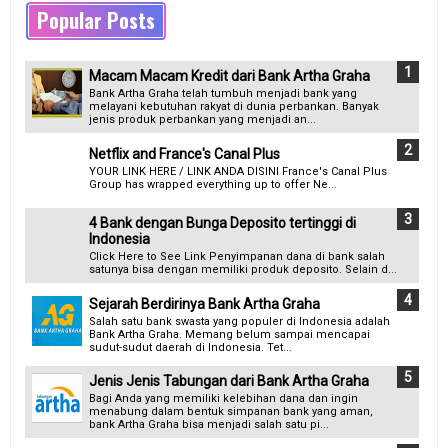
Popular Posts
Macam Macam Kredit dari Bank Artha Graha
Bank Artha Graha telah tumbuh menjadi bank yang
melayani kebutuhan rakyat di dunia perbankan. Banyak
jenis produk perbankan yang menjadi an...
Netflix and France's Canal Plus
YOUR LINK HERE / LINK ANDA DISINI France's Canal Plus
Group has wrapped everything up to offer Ne...
4 Bank dengan Bunga Deposito tertinggi di
Indonesia
Click Here to See Link Penyimpanan dana di bank salah
satunya bisa dengan memiliki produk deposito. Selain d...
Sejarah Berdirinya Bank Artha Graha
Salah satu bank swasta yang populer di Indonesia adalah
Bank Artha Graha. Memang belum sampai mencapai
sudut-sudut daerah di Indonesia. Tet...
Jenis Jenis Tabungan dari Bank Artha Graha
Bagi Anda yang memiliki kelebihan dana dan ingin
menabung dalam bentuk simpanan bank yang aman,
bank Artha Graha bisa menjadi salah satu pi...