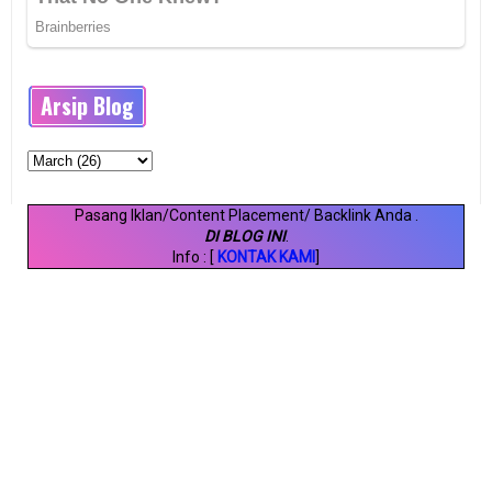
Arsip Blog
Pasang Iklan/Content Placement/ Backlink Anda
.
DI BLOG INI
.
Info : [
KONTAK KAMI
]