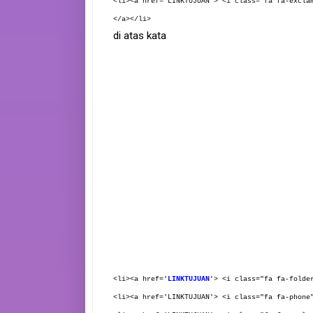
<li><a href='LINKTUJUAN'> <i class="fa fa-excla
</a></li>
di atas kata
<li><a href='
LINKTUJUAN
'> <i class="fa fa-folde
<li><a href='LINKTUJUAN'> <i class="fa fa-phone