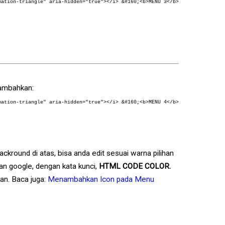
mation-triangle" aria-hidden="true"></i> &#160;<b>MENU 3</b>
tambahkan:
mation-triangle" aria-hidden="true"></i> &#160;<b>MENU 4</b>
ckround di atas, bisa anda edit sesuai warna pilihan
an google, dengan kata kunci,
HTML CODE COLOR.
pan. Baca juga:
Menambahkan Icon pada Menu