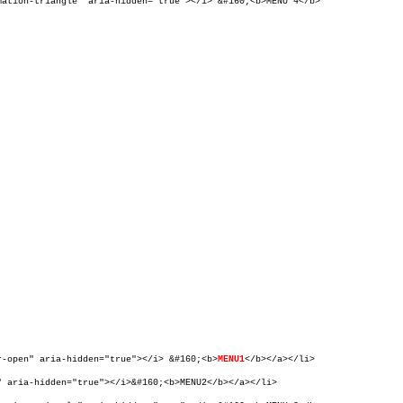
mation-triangle" aria-hidden="true"></i> &#160;<b>MENU 4</b>
r-open" aria-hidden="true"></i> &#160;<b>
MENU1
</b></a></li>
" aria-hidden="true"></i>&#160;<b>MENU2</b></a></li>