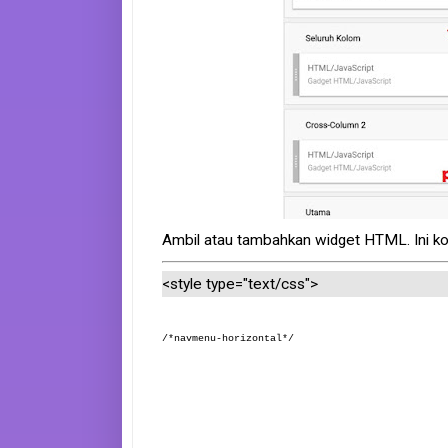
e
B
o
o
k
S
i
t
e
m
a
p
Ambil atau tambahkan widget HTML. Ini ko
<style type="text/css">
/*navmenu-horizontal*/