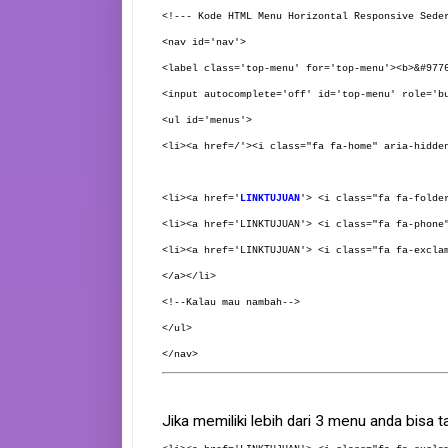
<!--- Kode HTML Menu Horizontal Responsive Sede
<nav id='nav'>
<label class='top-menu' for='top-menu'><b>&#977
<input autocomplete='off' id='top-menu' role='b
<ul id='menus'>
<li><a href=/'><i class="fa fa-home" aria-hidde
<li><a href='
LINKTUJUAN
'> <i class="fa fa-folde
<li><a href='LINKTUJUAN'> <i class="fa fa-phone
<li><a href='LINKTUJUAN'> <i class="fa fa-excla
</a></li>
<!--Kalau mau nambah-->
</ul>
</nav>
Jika memiliki lebih dari 3 menu anda bisa 