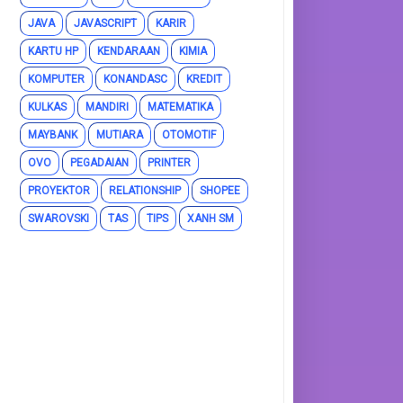
JAVA
JAVASCRIPT
KARIR
KARTU HP
KENDARAAN
KIMIA
KOMPUTER
KONANDASC
KREDIT
KULKAS
MANDIRI
MATEMATIKA
MAYBANK
MUTIARA
OTOMOTIF
OVO
PEGADAIAN
PRINTER
PROYEKTOR
RELATIONSHIP
SHOPEE
SWAROVSKI
TAS
TIPS
XANH SM