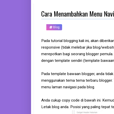
d
p
Cara Menambahkan Menu Navig
h
o
n
e
Blog
K
o
Pada tutorial blogging kali ini, akan dib
m
responsive (tidak melebar jika blog/websi
p
u
merepotkan bagi seorang blogger pemula.
t
e
dengan template sendiri (template bawaan
r
Pada template bawaan blogger, anda tidak 
B
menggunakan tema tema terbaru blogger. T
a
n
menu laman navigasi pada blog.
k
Anda cukup copy code di bawah ini. Kemu
F
r
Letak blog anda. Posisi yang paling tepat te
e
e