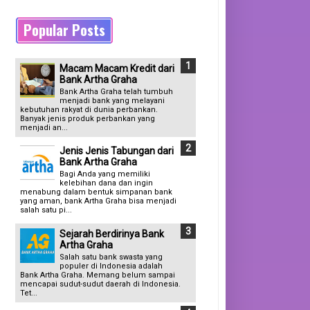
Popular Posts
Macam Macam Kredit dari
Bank Artha Graha
Bank Artha Graha telah tumbuh
menjadi bank yang melayani
kebutuhan rakyat di dunia perbankan.
Banyak jenis produk perbankan yang
menjadi an...
Jenis Jenis Tabungan dari
Bank Artha Graha
Bagi Anda yang memiliki
kelebihan dana dan ingin
menabung dalam bentuk simpanan bank
yang aman, bank Artha Graha bisa menjadi
salah satu pi...
Sejarah Berdirinya Bank
Artha Graha
Salah satu bank swasta yang
populer di Indonesia adalah
Bank Artha Graha. Memang belum sampai
mencapai sudut-sudut daerah di Indonesia.
Tet...