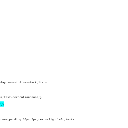
play:-moz-inline-stack;list-
em;text-decoration:none;}
f;}
:none;padding:10px 5px;text-align:left;text-