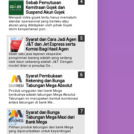
Sebab Pemutusan
Kemitraan Gojek dan
Suspend Akun Gojek
Menjadi mitra gojek tentu harus mematuhi
standar operasional yang berlaku atau
aturan yang ditetapkan oleh pihak Gojek
demi kenyamanan pen...
Syarat dan Cara Jadi Agen
J&T dan Jet Express serta
Komisi Bagi Hasil Agen
Salah satu jasa layanan ekspedisi
pengiriman barang adalah yang sedang
naik daun sekarang adalah J&T. Dengan
model iklan si pesulap De...
Syarat Pembukaan
Rekening dan Bunga
Tabungan Mega Absolut
Produk unggulan dari bank Mega
berikutnya adalah tabungan Mega Absolut.
Tabungan ini merupakan bentuk kombinasi
antara tabungan di bank Me...
Syarat dan Bunga
Tabungan Mega Maxi dari
Bank Mega
Pilihan produk tabungan dari bank Mega
yang diperuntukkan untuk kepentingan