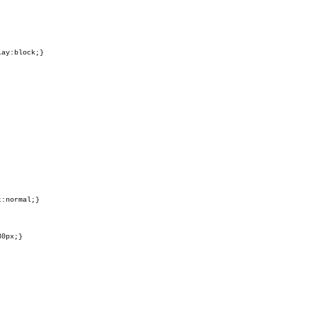
lay:block;}
t:normal;}
30px;}