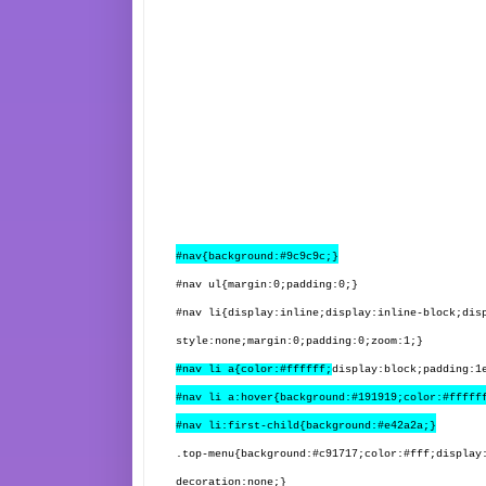
#nav{background:#9c9c9c;}
#nav ul{margin:0;padding:0;}
#nav li{display:inline;display:inline-block;dis
style:none;margin:0;padding:0;zoom:1;}
#nav li a{color:#ffffff;
display:block;padding:1
#nav li a:hover{background:#191919;color:#fffff
#nav li:first-child{background:#e42a2a;}
.top-menu{background:#c91717;color:#fff;display
decoration:none;}