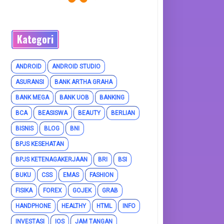
Kategori
ANDROID
ANDROID STUDIO
ASURANSI
BANK ARTHA GRAHA
BANK MEGA
BANK UOB
BANKING
BCA
BEASISWA
BEAUTY
BERLIAN
BISNIS
BLOG
BNI
BPJS KESEHATAN
BPJS KETENAGAKERJAAN
BRI
BSI
BUKU
CSS
EMAS
FASHION
FISIKA
FOREX
GOJEK
GRAB
HANDPHONE
HEALTHY
HTML
INFO
INVESTASI
IOS
JAM TANGAN