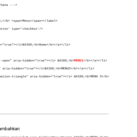
rhana --->
6;</b> <span>Menu</span></label>
utton' type='checkbox'/>
n="true"></i>&#160;<b>Home</b></a></li>
r-open" aria-hidden="true"></i> &#160;<b>
MENU1
</b></a></li>
" aria-hidden="true"></i>&#160;<b>MENU2</b></a></li>
mation-triangle" aria-hidden="true"></i> &#160;<b>MENU 3</b>
tambahkan: