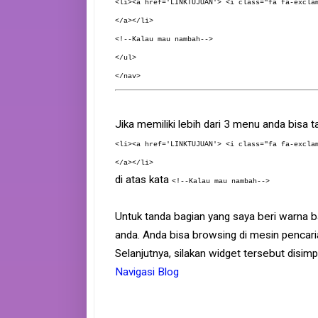
<li><a href='LINKTUJUAN'> <i class="fa fa-excla
</a></li>
<!--Kalau mau nambah-->
</ul>
</nav>
Jika memiliki lebih dari 3 menu anda bisa 
<li><a href='LINKTUJUAN'> <i class="fa fa-excla
</a></li>
di atas kata
<!--Kalau mau nambah-->
Untuk tanda bagian yang saya beri warna ba
anda. Anda bisa browsing di mesin pencari
Selanjutnya, silakan widget tersebut disim
Navigasi Blog