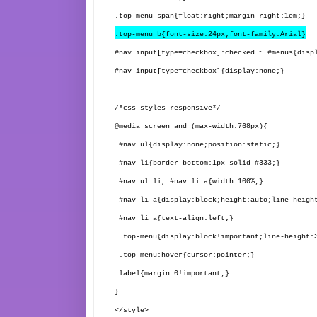
.top-menu span{float:right;margin-right:1em;}
.top-menu b{font-size:24px;font-family:Arial}
#nav input[type=checkbox]:checked ~ #menus{disp
#nav input[type=checkbox]{display:none;}
/*css-styles-responsive*/
@media screen and (max-width:768px){
#nav ul{display:none;position:static;}
#nav li{border-bottom:1px solid #333;}
#nav ul li, #nav li a{width:100%;}
#nav li a{display:block;height:auto;line-heigh
#nav li a{text-align:left;}
.top-menu{display:block!important;line-height:
.top-menu:hover{cursor:pointer;}
label{margin:0!important;}
}
</style>