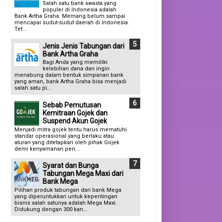
Salah satu bank swasta yang
populer di Indonesia adalah
Bank Artha Graha. Memang belum sampai
mencapai sudut-sudut daerah di Indonesia.
Tet...
Jenis Jenis Tabungan dari
Bank Artha Graha
Bagi Anda yang memiliki
kelebihan dana dan ingin
menabung dalam bentuk simpanan bank
yang aman, bank Artha Graha bisa menjadi
salah satu pi...
Sebab Pemutusan
Kemitraan Gojek dan
Suspend Akun Gojek
Menjadi mitra gojek tentu harus mematuhi
standar operasional yang berlaku atau
aturan yang ditetapkan oleh pihak Gojek
demi kenyamanan pen...
Syarat dan Bunga
Tabungan Mega Maxi dari
Bank Mega
Pilihan produk tabungan dari bank Mega
yang diperuntukkan untuk kepentingan
bisnis salah satunya adalah Mega Maxi.
Didukung dengan 300 kan...