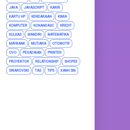
JAVA
JAVASCRIPT
KARIR
KARTU HP
KENDARAAN
KIMIA
KOMPUTER
KONANDASC
KREDIT
KULKAS
MANDIRI
MATEMATIKA
MAYBANK
MUTIARA
OTOMOTIF
OVO
PEGADAIAN
PRINTER
PROYEKTOR
RELATIONSHIP
SHOPEE
SWAROVSKI
TAS
TIPS
XANH SM