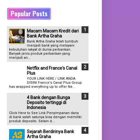
Popular Posts
Macam Macam Kredit dari
Bank Artha Graha
Bank Artha Graha telah tumbuh
menjadi bank yang melayani
kebutuhan rakyat di dunia perbankan.
Banyak jenis produk perbankan yang
menjadi an...
Netflix and France's Canal
Plus
YOUR LINK HERE / LINK ANDA
DISINI France's Canal Plus Group
has wrapped everything up to offer Ne...
4 Bank dengan Bunga
Deposito tertinggi di
Indonesia
Click Here to See Link Penyimpanan dana
di bank salah satunya bisa dengan memiliki
produk deposito. Selain d...
Sejarah Berdirinya Bank
Artha Graha