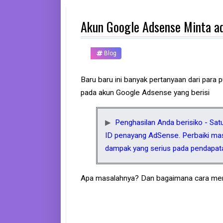
d
p
Akun Google Adsense Minta ad
h
o
n
e
Blog
K
o
Baru baru ini banyak pertanyaan dari par
m
pada akun Google Adsense yang berisi
p
u
t
e
Penghasilan Anda berisiko - Satu 
r
ID penayang AdSense. Perbaiki masa
dampak yang serius pada pendapat
B
a
n
k
Apa masalahnya? Dan bagaimana cara meng
F
r
e
e