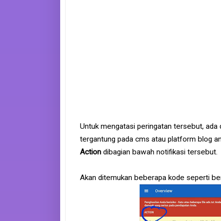
e
B
o
o
k
S
i
t
e
m
a
p
Untuk mengatasi peringatan tersebut, ad
tergantung pada cms atau platform blog an
Action
dibagian bawah notifikasi tersebut.
Akan ditemukan beberapa kode seperti ber