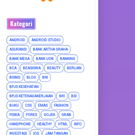
Kategori
ANDROID
ANDROID STUDIO
ASURANSI
BANK ARTHA GRAHA
BANK MEGA
BANK UOB
BANKING
BCA
BEASISWA
BEAUTY
BERLIAN
BISNIS
BLOG
BNI
BPJS KESEHATAN
BPJS KETENAGAKERJAAN
BRI
BSI
BUKU
CSS
EMAS
FASHION
FISIKA
FOREX
GOJEK
GRAB
HANDPHONE
HEALTHY
HTML
INFO
INVESTASI
IOS
JAM TANGAN