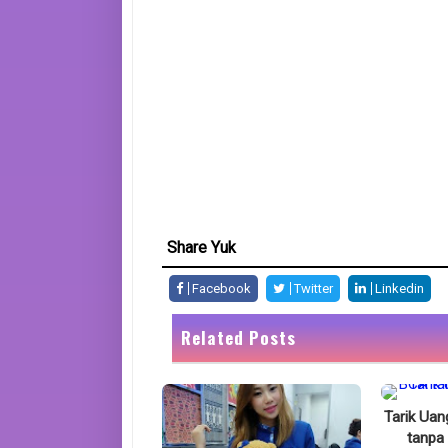
Share Yuk
Facebook
Twitter
Linkedin
Related Posts
Tarik Ua
tanpa