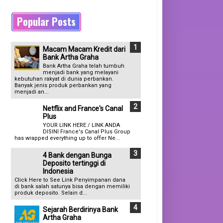
Popular Posts
Macam Macam Kredit dari
Bank Artha Graha
Bank Artha Graha telah tumbuh
menjadi bank yang melayani
kebutuhan rakyat di dunia perbankan.
Banyak jenis produk perbankan yang
menjadi an...
Netflix and France's Canal
Plus
YOUR LINK HERE / LINK ANDA
DISINI France's Canal Plus Group
has wrapped everything up to offer Ne...
4 Bank dengan Bunga
Deposito tertinggi di
Indonesia
Click Here to See Link Penyimpanan dana
di bank salah satunya bisa dengan memiliki
produk deposito. Selain d...
Sejarah Berdirinya Bank
Artha Graha