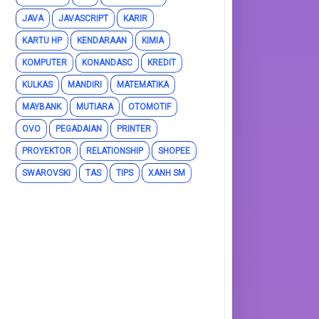
JAVA
JAVASCRIPT
KARIR
KARTU HP
KENDARAAN
KIMIA
KOMPUTER
KONANDASC
KREDIT
KULKAS
MANDIRI
MATEMATIKA
MAYBANK
MUTIARA
OTOMOTIF
OVO
PEGADAIAN
PRINTER
PROYEKTOR
RELATIONSHIP
SHOPEE
SWAROVSKI
TAS
TIPS
XANH SM