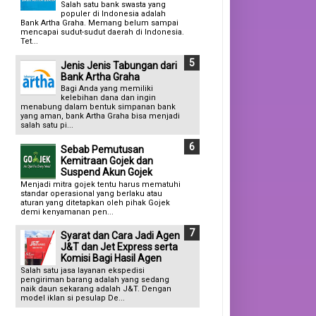
Salah satu bank swasta yang
populer di Indonesia adalah
Bank Artha Graha. Memang belum sampai
mencapai sudut-sudut daerah di Indonesia.
Tet...
Jenis Jenis Tabungan dari
Bank Artha Graha
Bagi Anda yang memiliki
kelebihan dana dan ingin
menabung dalam bentuk simpanan bank
yang aman, bank Artha Graha bisa menjadi
salah satu pi...
Sebab Pemutusan
Kemitraan Gojek dan
Suspend Akun Gojek
Menjadi mitra gojek tentu harus mematuhi
standar operasional yang berlaku atau
aturan yang ditetapkan oleh pihak Gojek
demi kenyamanan pen...
Syarat dan Cara Jadi Agen
J&T dan Jet Express serta
Komisi Bagi Hasil Agen
Salah satu jasa layanan ekspedisi
pengiriman barang adalah yang sedang
naik daun sekarang adalah J&T. Dengan
model iklan si pesulap De...