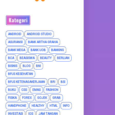
Kategori
ANDROID
ANDROID STUDIO
ASURANSI
BANK ARTHA GRAHA
BANK MEGA
BANK UOB
BANKING
BCA
BEASISWA
BEAUTY
BERLIAN
BISNIS
BLOG
BNI
BPJS KESEHATAN
BPJS KETENAGAKERJAAN
BRI
BSI
BUKU
CSS
EMAS
FASHION
FISIKA
FOREX
GOJEK
GRAB
HANDPHONE
HEALTHY
HTML
INFO
INVESTASI
IOS
JAM TANGAN