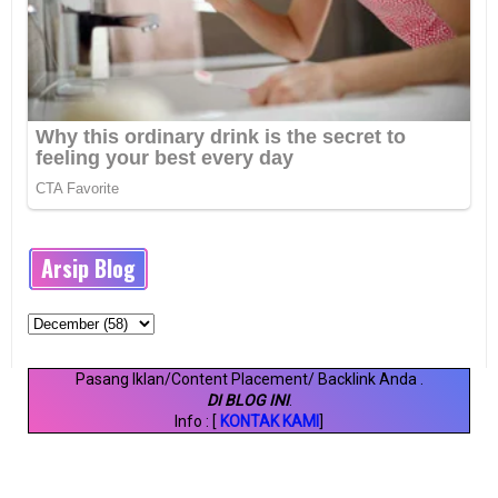
Arsip Blog
Pasang Iklan/Content Placement/ Backlink Anda
.
DI BLOG INI
.
Info : [
KONTAK KAMI
]