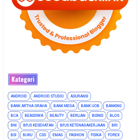
Kategori
ANDROID
ANDROID STUDIO
ASURANSI
BANK ARTHA GRAHA
BANK MEGA
BANK UOB
BANKING
BCA
BEASISWA
BEAUTY
BERLIAN
BISNIS
BLOG
BNI
BPJS KESEHATAN
BPJS KETENAGAKERJAAN
BRI
BSI
BUKU
CSS
EMAS
FASHION
FISIKA
FOREX