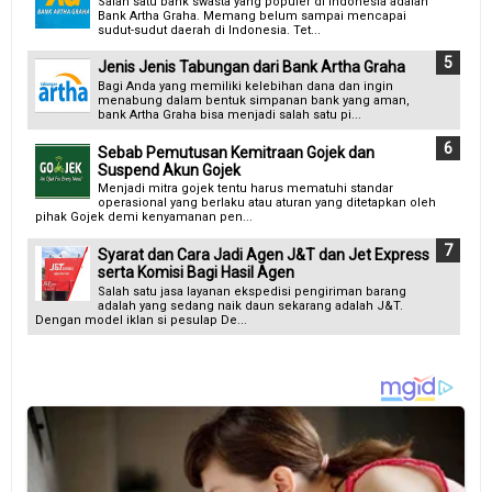
Salah satu bank swasta yang populer di Indonesia adalah
Bank Artha Graha. Memang belum sampai mencapai
sudut-sudut daerah di Indonesia. Tet...
Jenis Jenis Tabungan dari Bank Artha Graha
Bagi Anda yang memiliki kelebihan dana dan ingin
menabung dalam bentuk simpanan bank yang aman,
bank Artha Graha bisa menjadi salah satu pi...
Sebab Pemutusan Kemitraan Gojek dan
Suspend Akun Gojek
Menjadi mitra gojek tentu harus mematuhi standar
operasional yang berlaku atau aturan yang ditetapkan oleh
pihak Gojek demi kenyamanan pen...
Syarat dan Cara Jadi Agen J&T dan Jet Express
serta Komisi Bagi Hasil Agen
Salah satu jasa layanan ekspedisi pengiriman barang
adalah yang sedang naik daun sekarang adalah J&T.
Dengan model iklan si pesulap De...