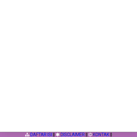
DAFTAR ISI
||
DISCLAIMER
||
KONTAK
||