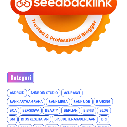
Kategori
ANDROID
ANDROID STUDIO
ASURANSI
BANK ARTHA GRAHA
BANK MEGA
BANK UOB
BANKING
BCA
BEASISWA
BEAUTY
BERLIAN
BISNIS
BLOG
BNI
BPJS KESEHATAN
BPJS KETENAGAKERJAAN
BRI