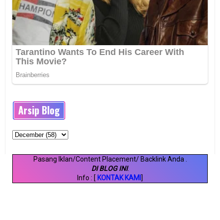
Arsip Blog
Pasang Iklan/Content Placement/ Backlink Anda
.
DI BLOG INI
.
Info : [
KONTAK KAMI
]