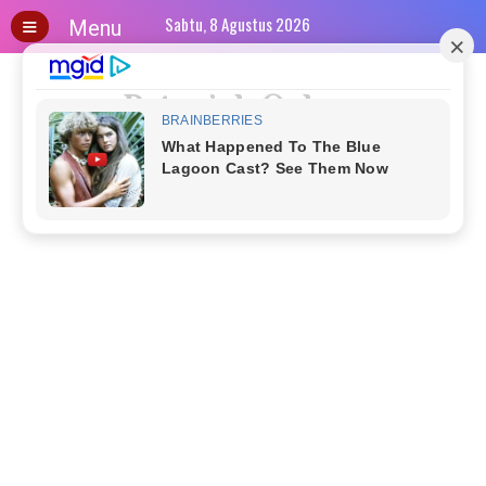
≡
Sabtu, 8 Agustus 2026
Menu
Petunjuk Onlene
H
o
m
Share Informasi
e
B
l
o
g
B
i
s
n
i
s
H
a
n