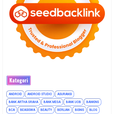
Kategori
ANDROID
ANDROID STUDIO
ASURANSI
BANK ARTHA GRAHA
BANK MEGA
BANK UOB
BANKING
BCA
BEASISWA
BEAUTY
BERLIAN
BISNIS
BLOG