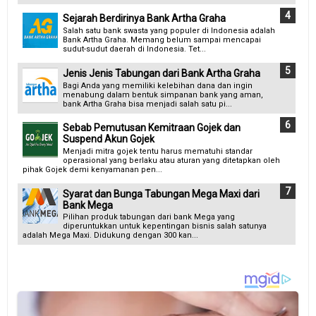
Sejarah Berdirinya Bank Artha Graha
Salah satu bank swasta yang populer di Indonesia adalah
Bank Artha Graha. Memang belum sampai mencapai
sudut-sudut daerah di Indonesia. Tet...
Jenis Jenis Tabungan dari Bank Artha Graha
Bagi Anda yang memiliki kelebihan dana dan ingin
menabung dalam bentuk simpanan bank yang aman,
bank Artha Graha bisa menjadi salah satu pi...
Sebab Pemutusan Kemitraan Gojek dan
Suspend Akun Gojek
Menjadi mitra gojek tentu harus mematuhi standar
operasional yang berlaku atau aturan yang ditetapkan oleh
pihak Gojek demi kenyamanan pen...
Syarat dan Bunga Tabungan Mega Maxi dari
Bank Mega
Pilihan produk tabungan dari bank Mega yang
diperuntukkan untuk kepentingan bisnis salah satunya
adalah Mega Maxi. Didukung dengan 300 kan...