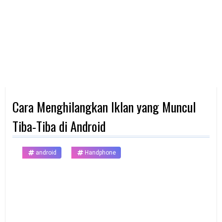
d
p
h
o
n
e
K
o
m
p
Cara Menghilangkan Iklan yang Muncul
u
t
e
Tiba-Tiba di Android
r
B
android
Handphone
a
n
k
F
r
e
e