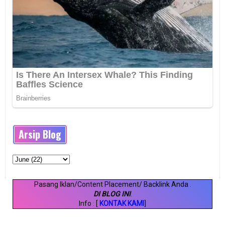
Arsip Blog
Pasang Iklan/Content Placement/ Backlink Anda
.
DI BLOG INI
.
Info : [
KONTAK KAMI
]