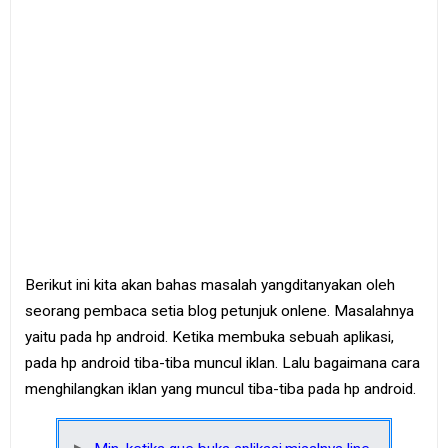
e
B
o
o
k
S
i
t
e
m
a
p
Berikut ini kita akan bahas masalah yangditanyakan oleh
seorang pembaca setia blog petunjuk onlene. Masalahnya
yaitu pada hp android. Ketika membuka sebuah aplikasi,
pada hp android tiba-tiba muncul iklan. Lalu bagaimana cara
menghilangkan iklan yang muncul tiba-tiba pada hp android.