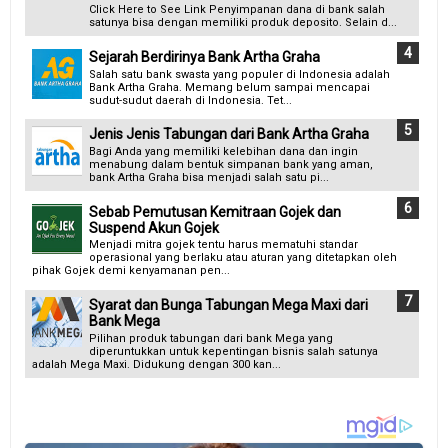
Click Here to See Link Penyimpanan dana di bank salah
satunya bisa dengan memiliki produk deposito. Selain d...
Sejarah Berdirinya Bank Artha Graha
Salah satu bank swasta yang populer di Indonesia adalah
Bank Artha Graha. Memang belum sampai mencapai
sudut-sudut daerah di Indonesia. Tet...
Jenis Jenis Tabungan dari Bank Artha Graha
Bagi Anda yang memiliki kelebihan dana dan ingin
menabung dalam bentuk simpanan bank yang aman,
bank Artha Graha bisa menjadi salah satu pi...
Sebab Pemutusan Kemitraan Gojek dan
Suspend Akun Gojek
Menjadi mitra gojek tentu harus mematuhi standar
operasional yang berlaku atau aturan yang ditetapkan oleh
pihak Gojek demi kenyamanan pen...
Syarat dan Bunga Tabungan Mega Maxi dari
Bank Mega
Pilihan produk tabungan dari bank Mega yang
diperuntukkan untuk kepentingan bisnis salah satunya
adalah Mega Maxi. Didukung dengan 300 kan...