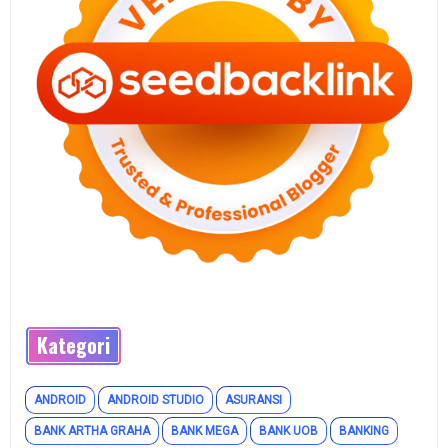
Kategori
ANDROID
ANDROID STUDIO
ASURANSI
BANK ARTHA GRAHA
BANK MEGA
BANK UOB
BANKING