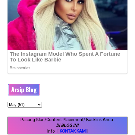
Arsip Blog
Pasang Iklan/Content Placement/ Backlink Anda
.
DI BLOG INI
.
Info : [
KONTAK KAMI
]