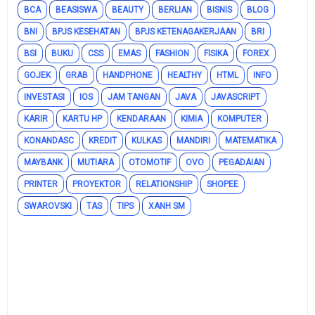
BCA
BEASISWA
BEAUTY
BERLIAN
BISNIS
BLOG
BNI
BPJS KESEHATAN
BPJS KETENAGAKERJAAN
BRI
BSI
BUKU
CSS
EMAS
FASHION
FISIKA
FOREX
GOJEK
GRAB
HANDPHONE
HEALTHY
HTML
INFO
INVESTASI
IOS
JAM TANGAN
JAVA
JAVASCRIPT
KARIR
KARTU HP
KENDARAAN
KIMIA
KOMPUTER
KONANDASC
KREDIT
KULKAS
MANDIRI
MATEMATIKA
MAYBANK
MUTIARA
OTOMOTIF
OVO
PEGADAIAN
PRINTER
PROYEKTOR
RELATIONSHIP
SHOPEE
SWAROVSKI
TAS
TIPS
XANH SM