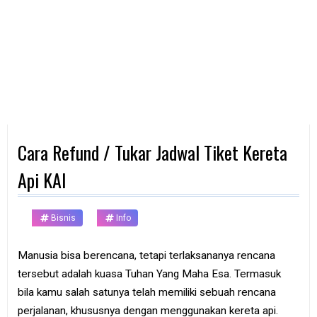
d
p
h
o
n
e
K
o
m
p
Cara Refund / Tukar Jadwal Tiket Kereta
u
t
e
Api KAI
r
B
Bisnis
Info
a
n
k
Manusia bisa berencana, tetapi terlaksananya rencana
tersebut adalah kuasa Tuhan Yang Maha Esa. Termasuk
F
r
bila kamu salah satunya telah memiliki sebuah rencana
e
perjalanan, khususnya dengan menggunakan kereta api.
e