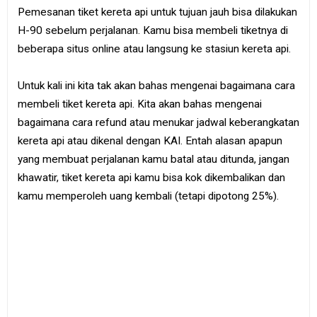
e
Pemesanan tiket kereta api untuk tujuan jauh bisa dilakukan
B
H-90 sebelum perjalanan. Kamu bisa membeli tiketnya di
o
o
beberapa situs online atau langsung ke stasiun kereta api.
k
Untuk kali ini kita tak akan bahas mengenai bagaimana cara
S
i
membeli tiket kereta api. Kita akan bahas mengenai
t
e
bagaimana cara refund atau menukar jadwal keberangkatan
m
kereta api atau dikenal dengan KAI. Entah alasan apapun
a
p
yang membuat perjalanan kamu batal atau ditunda, jangan
khawatir, tiket kereta api kamu bisa kok dikembalikan dan
kamu memperoleh uang kembali (tetapi dipotong 25%).