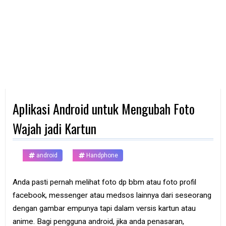
d
p
h
o
n
e
K
o
m
p
Aplikasi Android untuk Mengubah Foto
u
t
e
Wajah jadi Kartun
r
B
android
Handphone
a
n
k
Anda pasti pernah melihat foto dp bbm atau foto profil
facebook, messenger atau medsos lainnya dari seseorang
F
r
dengan gambar empunya tapi dalam versis kartun atau
e
anime. Bagi pengguna android, jika anda penasaran,
e