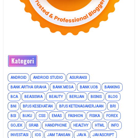
Kategori
ANDROID
ANDROID STUDIO
ASURANSI
BANK ARTHA GRAHA
BANK MEGA
BANK UOB
BANKING
BCA
BEASISWA
BEAUTY
BERLIAN
BISNIS
BLOG
BNI
BPJS KESEHATAN
BPJS KETENAGAKERJAAN
BRI
BSI
BUKU
CSS
EMAS
FASHION
FISIKA
FOREX
GOJEK
GRAB
HANDPHONE
HEALTHY
HTML
INFO
INVESTASI
IOS
JAM TANGAN
JAVA
JAVASCRIPT