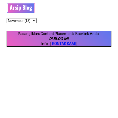
Arsip Blog
Pasang Iklan/Content Placement/ Backlink Anda
.
DI BLOG INI
.
Info : [
KONTAK KAMI
]