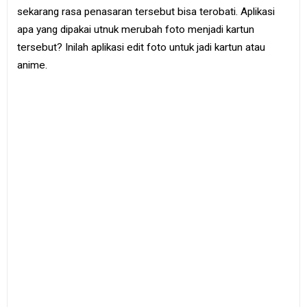
e
sekarang rasa penasaran tersebut bisa terobati. Aplikasi
B
apa yang dipakai utnuk merubah foto menjadi kartun
o
o
tersebut? Inilah aplikasi edit foto untuk jadi kartun atau
k
anime.
S
i
t
e
m
a
p