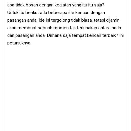
e
apa tidak bosan dengan kegiatan yang itu itu saja?
B
Untuk itu berikut ada beberapa ide kencan dengan
o
o
pasangan anda. Ide ini tergolong tidak biasa, tetapi dijamin
k
akan membuat sebuah momen tak terlupakan antara anda
dan pasangan anda. Dimana saja tempat kencan terbaik? Ini
S
i
petunjuknya.
t
e
m
a
p