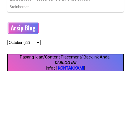
Arsip Blog
Pasang Iklan/Content Placement/ Backlink Anda
.
DI BLOG INI
.
Info : [
KONTAK KAMI
]