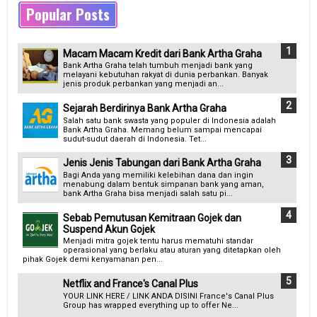
Popular Posts
Macam Macam Kredit dari Bank Artha Graha
Bank Artha Graha telah tumbuh menjadi bank yang
melayani kebutuhan rakyat di dunia perbankan. Banyak
jenis produk perbankan yang menjadi an...
Sejarah Berdirinya Bank Artha Graha
Salah satu bank swasta yang populer di Indonesia adalah
Bank Artha Graha. Memang belum sampai mencapai
sudut-sudut daerah di Indonesia. Tet...
Jenis Jenis Tabungan dari Bank Artha Graha
Bagi Anda yang memiliki kelebihan dana dan ingin
menabung dalam bentuk simpanan bank yang aman,
bank Artha Graha bisa menjadi salah satu pi...
Sebab Pemutusan Kemitraan Gojek dan
Suspend Akun Gojek
Menjadi mitra gojek tentu harus mematuhi standar
operasional yang berlaku atau aturan yang ditetapkan oleh
pihak Gojek demi kenyamanan pen...
Netflix and France's Canal Plus
YOUR LINK HERE / LINK ANDA DISINI France's Canal Plus
Group has wrapped everything up to offer Ne...