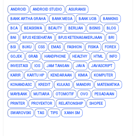
ANDROID
ANDROID STUDIO
ASURANSI
BANK ARTHA GRAHA
BANK MEGA
BANK UOB
BANKING
BCA
BEASISWA
BEAUTY
BERLIAN
BISNIS
BLOG
BNI
BPJS KESEHATAN
BPJS KETENAGAKERJAAN
BRI
BSI
BUKU
CSS
EMAS
FASHION
FISIKA
FOREX
GOJEK
GRAB
HANDPHONE
HEALTHY
HTML
INFO
INVESTASI
IOS
JAM TANGAN
JAVA
JAVASCRIPT
KARIR
KARTU HP
KENDARAAN
KIMIA
KOMPUTER
KONANDASC
KREDIT
KULKAS
MANDIRI
MATEMATIKA
MAYBANK
MUTIARA
OTOMOTIF
OVO
PEGADAIAN
PRINTER
PROYEKTOR
RELATIONSHIP
SHOPEE
SWAROVSKI
TAS
TIPS
XANH SM