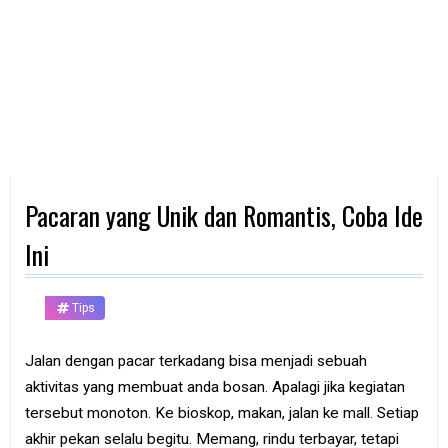
d
p
h
o
n
e
K
o
m
p
Pacaran yang Unik dan Romantis, Coba Ide
u
t
e
Ini
r
B
Tips
a
n
k
Jalan dengan pacar terkadang bisa menjadi sebuah
aktivitas yang membuat anda bosan. Apalagi jika kegiatan
F
r
tersebut monoton. Ke bioskop, makan, jalan ke mall. Setiap
e
akhir pekan selalu begitu. Memang, rindu terbayar, tetapi
e