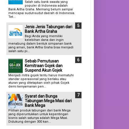
Salah satu bank swasta yang
populer di Indonesia adalah
Bank Artha Graha. Memang belum sampai
mencapai sudut-sudut daerah di Indonesia.
Tet...
Jenis Jenis Tabungan dari
Bank Artha Graha
Bagi Anda yang memiliki
kelebihan dana dan ingin
menabung dalam bentuk simpanan bank
yang aman, bank Artha Graha bisa menjadi
salah satu pi...
Sebab Pemutusan
Kemitraan Gojek dan
Suspend Akun Gojek
Menjadi mitra gojek tentu harus mematuhi
standar operasional yang berlaku atau
aturan yang ditetapkan oleh pihak Gojek
demi kenyamanan pen...
Syarat dan Bunga
Tabungan Mega Maxi dari
Bank Mega
Pilihan produk tabungan dari bank Mega
yang diperuntukkan untuk kepentingan
bisnis salah satunya adalah Mega Maxi.
Didukung dengan 300 kan...