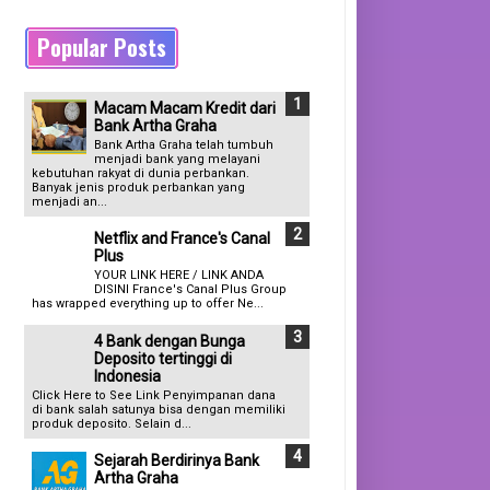
Popular Posts
Macam Macam Kredit dari
Bank Artha Graha
Bank Artha Graha telah tumbuh
menjadi bank yang melayani
kebutuhan rakyat di dunia perbankan.
Banyak jenis produk perbankan yang
menjadi an...
Netflix and France's Canal
Plus
YOUR LINK HERE / LINK ANDA
DISINI France's Canal Plus Group
has wrapped everything up to offer Ne...
4 Bank dengan Bunga
Deposito tertinggi di
Indonesia
Click Here to See Link Penyimpanan dana
di bank salah satunya bisa dengan memiliki
produk deposito. Selain d...
Sejarah Berdirinya Bank
Artha Graha