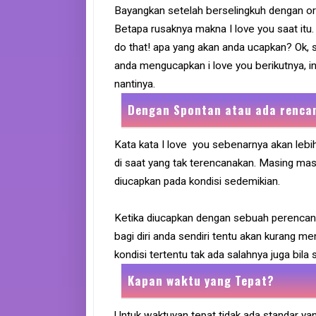
Bayangkan setelah berselingkuh dengan ora
Betapa rusaknya makna I love you saat itu.
do that! apa yang akan anda ucapkan? Ok, 
anda mengucapkan i love you berikutnya, i
nantinya.
Dengan Spontan atau ada renca
Kata kata I love you sebenarnya akan leb
di saat yang tak terencanakan. Masing masi
diucapkan pada kondisi sedemikian.
Ketika diucapkan dengan sebuah perencan
bagi diri anda sendiri tentu akan kurang me
kondisi tertentu tak ada salahnya juga bila 
Kapan waktu yang Tepat?
Untuk waktuyan tepat tidak ada standar ya