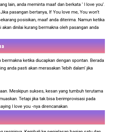
ng lain, anda meminta maaf dan berkata ' I love you'.
 Jika pasangan bertanya, If You love me, You won't
sekarang posisikan, maaf anda diterima. Namun ketika
ni akan dinilai kurang bermakna oleh pasangan anda
na
ih bermakna ketika diucapkan dengan spontan. Berada
ng anda pasti akan merasakan 'lebih dalam' jika
aan. Meskipun sukses, kesan yang tumbuh terutama
muaskan. Tetapi jika tak bisa berimprovisasi pada
saying I love you -nya direncanakan.
ng resminya. Kembali ke penjelasan bagian satu dan