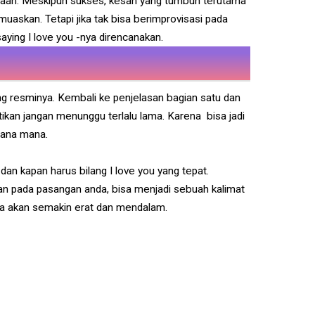
aan. Meskipun sukses, kesan yang tumbuh terutama
muaskan. Tetapi jika tak bisa berimprovisasi pada
saying I love you -nya direncanakan.
ng resminya. Kembali ke penjelasan bagian satu dan
tikan jangan menunggu terlalu lama. Karena bisa jadi
imana mana.
dan kapan harus bilang I love you yang tepat.
an pada pasangan anda, bisa menjadi sebuah kalimat
sa akan semakin erat dan mendalam.