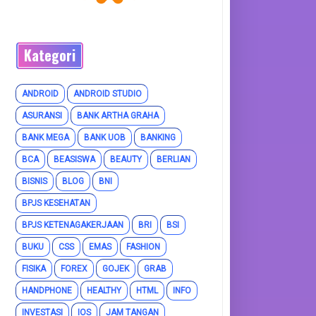
Kategori
ANDROID
ANDROID STUDIO
ASURANSI
BANK ARTHA GRAHA
BANK MEGA
BANK UOB
BANKING
BCA
BEASISWA
BEAUTY
BERLIAN
BISNIS
BLOG
BNI
BPJS KESEHATAN
BPJS KETENAGAKERJAAN
BRI
BSI
BUKU
CSS
EMAS
FASHION
FISIKA
FOREX
GOJEK
GRAB
HANDPHONE
HEALTHY
HTML
INFO
INVESTASI
IOS
JAM TANGAN