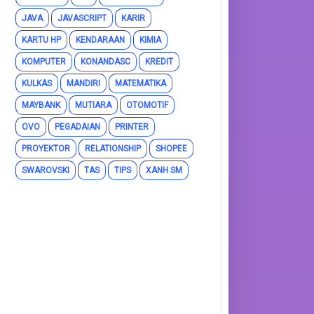
JAVA
JAVASCRIPT
KARIR
KARTU HP
KENDARAAN
KIMIA
KOMPUTER
KONANDASC
KREDIT
KULKAS
MANDIRI
MATEMATIKA
MAYBANK
MUTIARA
OTOMOTIF
OVO
PEGADAIAN
PRINTER
PROYEKTOR
RELATIONSHIP
SHOPEE
SWAROVSKI
TAS
TIPS
XANH SM