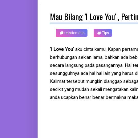
d
p
Mau Bilang 'I Love You' , Pert
h
o
n
e
relationship
Tips
K
o
'I Love You'
aku cinta kamu. Kapan pertama
m
berhubungan sekian lama, bahkan ada bebe
p
u
secara langsung pada pasangannya. Hal te
t
e
sesungguhnya ada hal hal lain yang harus d
r
Kalimat tersebut mungkin dianggap sebaga
sedikit yang mudah sekali mengatakan kalim
B
anda ucapkan benar benar bermakna maka p
a
n
k
F
r
e
e