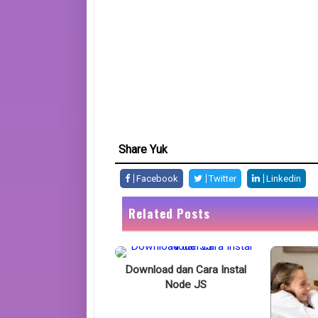
Share Yuk
Facebook
Twitter
Linkedin
Related Posts
Download dan Cara Instal
Node JS