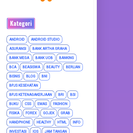
Kategori
ANDROID
ANDROID STUDIO
ASURANSI
BANK ARTHA GRAHA
BANK MEGA
BANK UOB
BANKING
BCA
BEASISWA
BEAUTY
BERLIAN
BISNIS
BLOG
BNI
BPJS KESEHATAN
BPJS KETENAGAKERJAAN
BRI
BSI
BUKU
CSS
EMAS
FASHION
FISIKA
FOREX
GOJEK
GRAB
HANDPHONE
HEALTHY
HTML
INFO
INVESTASI
IOS
JAM TANGAN