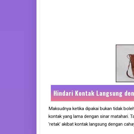
e
B
o
o
k
S
i
t
e
m
a
p
Hindari Kontak Langsung den
Maksudnya ketika dipakai bukan tidak boleh
kontak yang lama dengan sinar matahari. T
'retak' akibat kontak langsung dengan cah