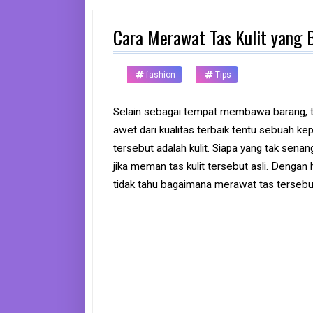
d
p
Cara Merawat Tas Kulit yang 
h
o
n
e
fashion
Tips
K
o
Selain sebagai tempat membawa barang, tas 
m
awet dari kualitas terbaik tentu sebuah ke
p
u
tersebut adalah kulit. Siapa yang tak senan
t
e
jika meman tas kulit tersebut asli. Dengan
r
tidak tahu bagaimana merawat tas tersebut
B
a
n
k
F
r
e
e