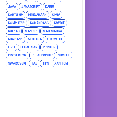
JAVA
JAVASCRIPT
KARIR
KARTU HP
KENDARAAN
KIMIA
KOMPUTER
KONANDASC
KREDIT
KULKAS
MANDIRI
MATEMATIKA
MAYBANK
MUTIARA
OTOMOTIF
OVO
PEGADAIAN
PRINTER
PROYEKTOR
RELATIONSHIP
SHOPEE
SWAROVSKI
TAS
TIPS
XANH SM