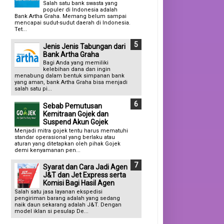
Salah satu bank swasta yang
populer di Indonesia adalah
Bank Artha Graha. Memang belum sampai
mencapai sudut-sudut daerah di Indonesia.
Tet...
Jenis Jenis Tabungan dari
Bank Artha Graha
Bagi Anda yang memiliki
kelebihan dana dan ingin
menabung dalam bentuk simpanan bank
yang aman, bank Artha Graha bisa menjadi
salah satu pi...
Sebab Pemutusan
Kemitraan Gojek dan
Suspend Akun Gojek
Menjadi mitra gojek tentu harus mematuhi
standar operasional yang berlaku atau
aturan yang ditetapkan oleh pihak Gojek
demi kenyamanan pen...
Syarat dan Cara Jadi Agen
J&T dan Jet Express serta
Komisi Bagi Hasil Agen
Salah satu jasa layanan ekspedisi
pengiriman barang adalah yang sedang
naik daun sekarang adalah J&T. Dengan
model iklan si pesulap De...