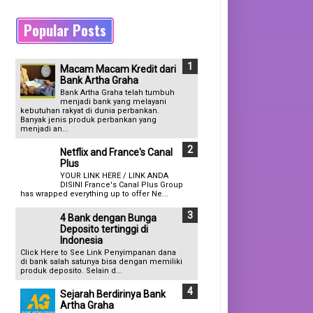
Popular Posts
Macam Macam Kredit dari
Bank Artha Graha
Bank Artha Graha telah tumbuh
menjadi bank yang melayani
kebutuhan rakyat di dunia perbankan.
Banyak jenis produk perbankan yang
menjadi an...
Netflix and France's Canal
Plus
YOUR LINK HERE / LINK ANDA
DISINI France's Canal Plus Group
has wrapped everything up to offer Ne...
4 Bank dengan Bunga
Deposito tertinggi di
Indonesia
Click Here to See Link Penyimpanan dana
di bank salah satunya bisa dengan memiliki
produk deposito. Selain d...
Sejarah Berdirinya Bank
Artha Graha