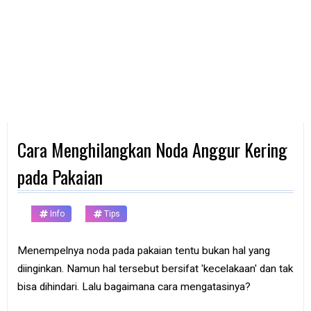
d
p
h
o
n
e
K
o
m
p
Cara Menghilangkan Noda Anggur Kering
u
t
e
pada Pakaian
r
B
Info
Tips
a
n
k
Menempelnya noda pada pakaian tentu bukan hal yang
diinginkan. Namun hal tersebut bersifat 'kecelakaan' dan tak
F
r
bisa dihindari. Lalu bagaimana cara mengatasinya?
e
e