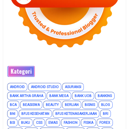
Kategori
ANDROID
ANDROID STUDIO
ASURANSI
BANK ARTHA GRAHA
BANK MEGA
BANK UOB
BANKING
BCA
BEASISWA
BEAUTY
BERLIAN
BISNIS
BLOG
BNI
BPJS KESEHATAN
BPJS KETENAGAKERJAAN
BRI
BSI
BUKU
CSS
EMAS
FASHION
FISIKA
FOREX