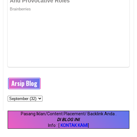
Arsip Blog
Pasang Iklan/Content Placement/ Backlink Anda
.
DI BLOG INI
.
Info : [
KONTAK KAMI
]