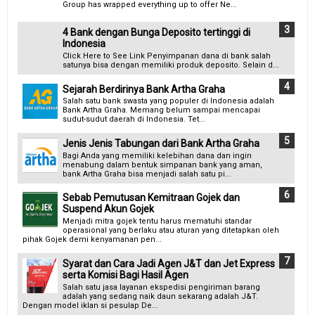
Group has wrapped everything up to offer Ne...
4 Bank dengan Bunga Deposito tertinggi di
Indonesia
Click Here to See Link Penyimpanan dana di bank salah
satunya bisa dengan memiliki produk deposito. Selain d...
Sejarah Berdirinya Bank Artha Graha
Salah satu bank swasta yang populer di Indonesia adalah
Bank Artha Graha. Memang belum sampai mencapai
sudut-sudut daerah di Indonesia. Tet...
Jenis Jenis Tabungan dari Bank Artha Graha
Bagi Anda yang memiliki kelebihan dana dan ingin
menabung dalam bentuk simpanan bank yang aman,
bank Artha Graha bisa menjadi salah satu pi...
Sebab Pemutusan Kemitraan Gojek dan
Suspend Akun Gojek
Menjadi mitra gojek tentu harus mematuhi standar
operasional yang berlaku atau aturan yang ditetapkan oleh
pihak Gojek demi kenyamanan pen...
Syarat dan Cara Jadi Agen J&T dan Jet Express
serta Komisi Bagi Hasil Agen
Salah satu jasa layanan ekspedisi pengiriman barang
adalah yang sedang naik daun sekarang adalah J&T.
Dengan model iklan si pesulap De...