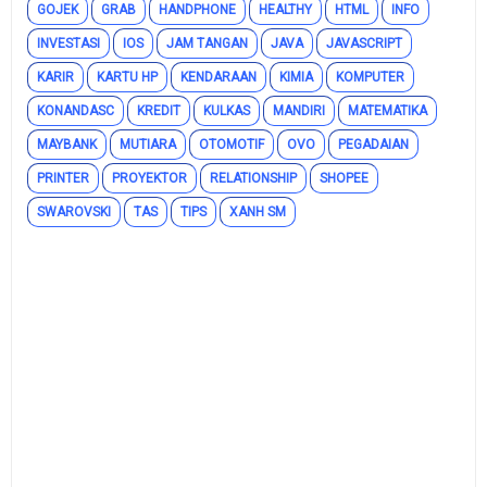
GOJEK
GRAB
HANDPHONE
HEALTHY
HTML
INFO
INVESTASI
IOS
JAM TANGAN
JAVA
JAVASCRIPT
KARIR
KARTU HP
KENDARAAN
KIMIA
KOMPUTER
KONANDASC
KREDIT
KULKAS
MANDIRI
MATEMATIKA
MAYBANK
MUTIARA
OTOMOTIF
OVO
PEGADAIAN
PRINTER
PROYEKTOR
RELATIONSHIP
SHOPEE
SWAROVSKI
TAS
TIPS
XANH SM