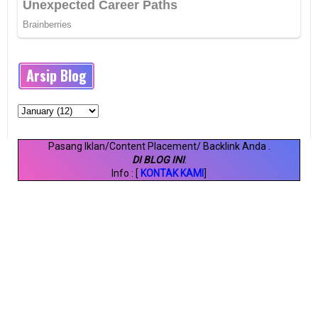
Arsip Blog
Pasang Iklan/Content Placement/ Backlink Anda
.
DI BLOG INI
.
Info : [
KONTAK KAMI
]