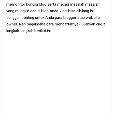
e
memonitor kondisi blog serta mecari masalah masalah
B
yang mungkin ada di blog Anda. Jadi bisa dibilang ini
o
o
sungguh penting untuk Anda para blogger atau website
k
owner. Nah bagaimana cara mendaftarnya? Silahkan diikuti
langkah-langkah berikut ini.
S
i
t
e
m
a
p