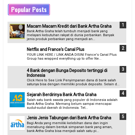
Popular Posts
Macam Macam Kredit dari Bank Artha Graha
Bank Artha Graha telah tumbuh menjadi bank yang
melayani kebutuhan rakyat di dunia perbankan. Banyak
jenis produk perbankan yang menjadi an...
Netflix and France's Canal Plus
YOUR LINK HERE / LINK ANDA DISINI France's Canal Plus
Group has wrapped everything up to offer Ne...
4 Bank dengan Bunga Deposito tertinggi di
Indonesia
Click Here to See Link Penyimpanan dana di bank salah
satunya bisa dengan memiliki produk deposito. Selain d...
Sejarah Berdirinya Bank Artha Graha
Salah satu bank swasta yang populer di Indonesia adalah
Bank Artha Graha. Memang belum sampai mencapai
sudut-sudut daerah di Indonesia. Tet...
Jenis Jenis Tabungan dari Bank Artha Graha
Bagi Anda yang memiliki kelebihan dana dan ingin
menabung dalam bentuk simpanan bank yang aman,
bank Artha Graha bisa menjadi salah satu pi...