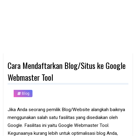
d
p
h
o
n
e
K
o
m
p
Cara Mendaftarkan Blog/Situs ke Google
u
t
e
Webmaster Tool
r
B
Blog
a
n
k
Jika Anda seorang pemilik Blog/Website alangkah baiknya
menggunakan salah satu fasilitas yang disediakan oleh
F
r
Google. Fasilitas ini yaitu Google Webmaster Tool.
e
Kegunaanya kurang lebih untuk optimalisasi blog Anda,
e