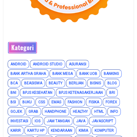
Kategori
ANDROID
ANDROID STUDIO
ASURANSI
BANK ARTHA GRAHA
BANK MEGA
BANK UOB
BANKING
BCA
BEASISWA
BEAUTY
BERLIAN
BISNIS
BLOG
BNI
BPJS KESEHATAN
BPJS KETENAGAKERJAAN
BRI
BSI
BUKU
CSS
EMAS
FASHION
FISIKA
FOREX
GOJEK
GRAB
HANDPHONE
HEALTHY
HTML
INFO
INVESTASI
IOS
JAM TANGAN
JAVA
JAVASCRIPT
KARIR
KARTU HP
KENDARAAN
KIMIA
KOMPUTER