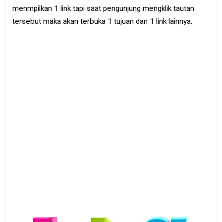
e
menmpilkan 1 link tapi saat pengunjung mengklik tautan
B
tersebut maka akan terbuka 1 tujuan dan 1 link lainnya.
o
o
k
S
i
t
e
m
a
p