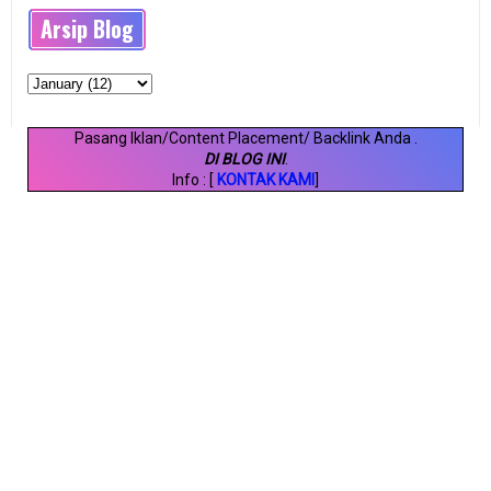
Arsip Blog
Pasang Iklan/Content Placement/ Backlink Anda
.
DI BLOG INI
.
Info : [
KONTAK KAMI
]