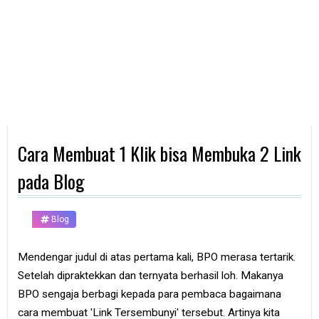
d
p
h
o
n
e
K
o
m
p
Cara Membuat 1 Klik bisa Membuka 2 Link
u
t
e
pada Blog
r
B
Blog
a
n
k
Mendengar judul di atas pertama kali, BPO merasa tertarik.
Setelah dipraktekkan dan ternyata berhasil loh. Makanya
F
r
BPO sengaja berbagi kepada para pembaca bagaimana
e
cara membuat 'Link Tersembunyi' tersebut. Artinya kita
e