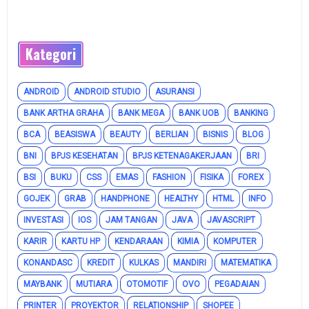
Kategori
ANDROID
ANDROID STUDIO
ASURANSI
BANK ARTHA GRAHA
BANK MEGA
BANK UOB
BANKING
BCA
BEASISWA
BEAUTY
BERLIAN
BISNIS
BLOG
BNI
BPJS KESEHATAN
BPJS KETENAGAKERJAAN
BRI
BSI
BUKU
CSS
EMAS
FASHION
FISIKA
FOREX
GOJEK
GRAB
HANDPHONE
HEALTHY
HTML
INFO
INVESTASI
IOS
JAM TANGAN
JAVA
JAVASCRIPT
KARIR
KARTU HP
KENDARAAN
KIMIA
KOMPUTER
KONANDASC
KREDIT
KULKAS
MANDIRI
MATEMATIKA
MAYBANK
MUTIARA
OTOMOTIF
OVO
PEGADAIAN
PRINTER
PROYEKTOR
RELATIONSHIP
SHOPEE