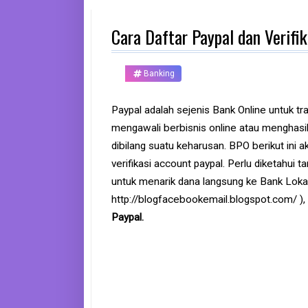
d
p
Cara Daftar Paypal dan Verifi
h
o
n
e
Banking
K
o
Paypal adalah sejenis Bank Online untuk tr
m
mengawali berbisnis online atau menghasilk
p
u
dibilang suatu keharusan. BPO berikut ini 
t
e
verifikasi account paypal. Perlu diketahui t
r
untuk menarik dana langsung ke Bank Lokal
http://blogfacebookemail.blogspot.com/ ),
B
Paypal.
a
n
k
F
r
e
e