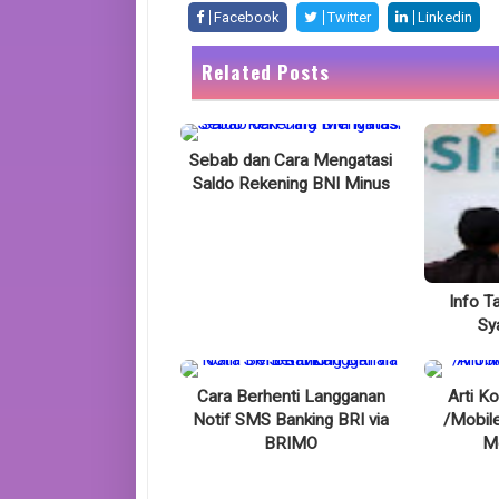
Facebook
Twitter
Linkedin
Related Posts
Sebab dan Cara Mengatasi
Saldo Rekening BNI Minus
Info T
Sy
Cara Berhenti Langganan
Arti Ko
Notif SMS Banking BRI via
/Mobil
BRIMO
M