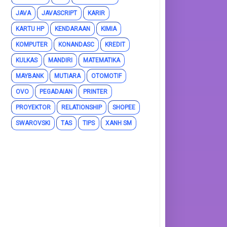
JAVA
JAVASCRIPT
KARIR
KARTU HP
KENDARAAN
KIMIA
KOMPUTER
KONANDASC
KREDIT
KULKAS
MANDIRI
MATEMATIKA
MAYBANK
MUTIARA
OTOMOTIF
OVO
PEGADAIAN
PRINTER
PROYEKTOR
RELATIONSHIP
SHOPEE
SWAROVSKI
TAS
TIPS
XANH SM