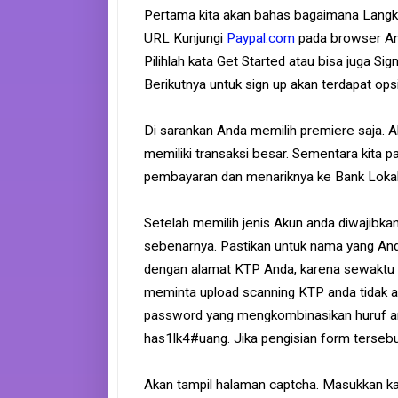
Pertama kita akan bahas bagaimana Langka
URL Kunjungi
Paypal.com
pada browser And
Pilihlah kata Get Started atau bisa juga S
Berikutnya untuk sign up akan terdapat ops
Di sarankan Anda memilih premiere saja. 
memiliki transaksi besar. Sementara kita
pembayaran dan menariknya ke Bank Lokal
Setelah memilih jenis Akun anda diwajibkan
sebenarnya. Pastikan untuk nama yang Anda
dengan alamat KTP Anda, karena sewaktu w
meminta upload scanning KTP anda tidak 
password yang mengkombinasikan huruf ang
has1lk4#uang. Jika pengisian form tersebut
Akan tampil halaman captcha. Masukkan ka