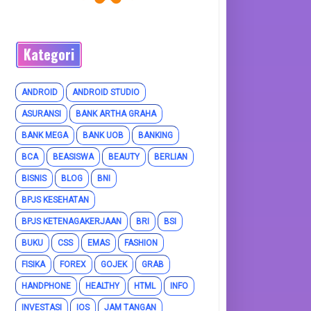
Kategori
ANDROID
ANDROID STUDIO
ASURANSI
BANK ARTHA GRAHA
BANK MEGA
BANK UOB
BANKING
BCA
BEASISWA
BEAUTY
BERLIAN
BISNIS
BLOG
BNI
BPJS KESEHATAN
BPJS KETENAGAKERJAAN
BRI
BSI
BUKU
CSS
EMAS
FASHION
FISIKA
FOREX
GOJEK
GRAB
HANDPHONE
HEALTHY
HTML
INFO
INVESTASI
IOS
JAM TANGAN