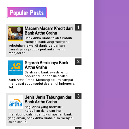
Popular Posts
Macam Macam Kredit dari
Bank Artha Graha
Bank Artha Graha telah tumbuh
menjadi bank yang melayani
kebutuhan rakyat di dunia perbankan.
Banyak jenis produk perbankan yang
menjadi an...
Sejarah Berdirinya Bank
Artha Graha
Salah satu bank swasta yang
populer di Indonesia adalah
Bank Artha Graha. Memang belum sampai
mencapai sudut-sudut daerah di Indonesia.
Tet...
Jenis Jenis Tabungan dari
Bank Artha Graha
Bagi Anda yang memiliki
kelebihan dana dan ingin
menabung dalam bentuk simpanan bank
yang aman, bank Artha Graha bisa menjadi
salah satu pi...