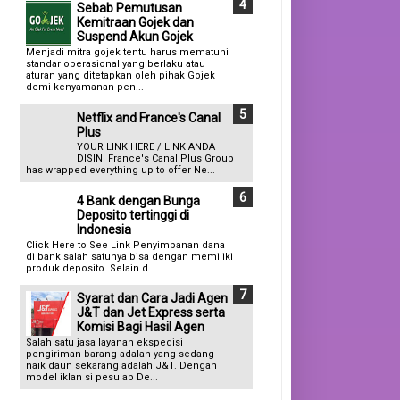
Sebab Pemutusan
Kemitraan Gojek dan
Suspend Akun Gojek
Menjadi mitra gojek tentu harus mematuhi
standar operasional yang berlaku atau
aturan yang ditetapkan oleh pihak Gojek
demi kenyamanan pen...
Netflix and France's Canal
Plus
YOUR LINK HERE / LINK ANDA
DISINI France's Canal Plus Group
has wrapped everything up to offer Ne...
4 Bank dengan Bunga
Deposito tertinggi di
Indonesia
Click Here to See Link Penyimpanan dana
di bank salah satunya bisa dengan memiliki
produk deposito. Selain d...
Syarat dan Cara Jadi Agen
J&T dan Jet Express serta
Komisi Bagi Hasil Agen
Salah satu jasa layanan ekspedisi
pengiriman barang adalah yang sedang
naik daun sekarang adalah J&T. Dengan
model iklan si pesulap De...